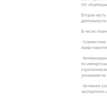
АО «Корпорац
Вторая часть
деятельности 
В число план
· Совместны
представител
· Активизаци
по импортоза
стратегическ
указанием их
· Активное у
экспортного 