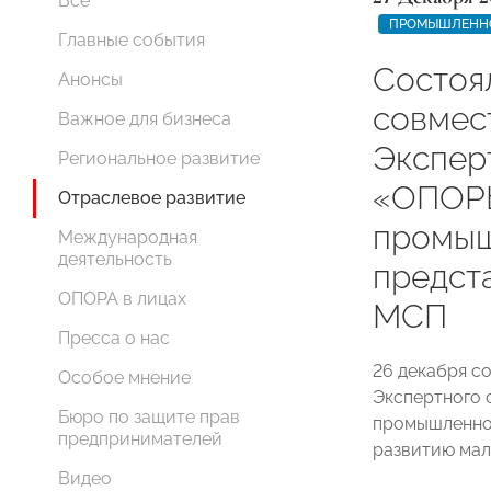
Все
ПРОМЫШЛЕНН
Главные события
Состоя
Анонсы
совмес
Важное для бизнеса
Экспер
Региональное развитие
«ОПОР
Отраслевое развитие
промыш
Международная
деятельность
предст
ОПОРА в лицах
МСП
Пресса о нас
26 декабря с
Особое мнение
Экспертного
Бюро по защите прав
промышленно
предпринимателей
развитию мал
Видео