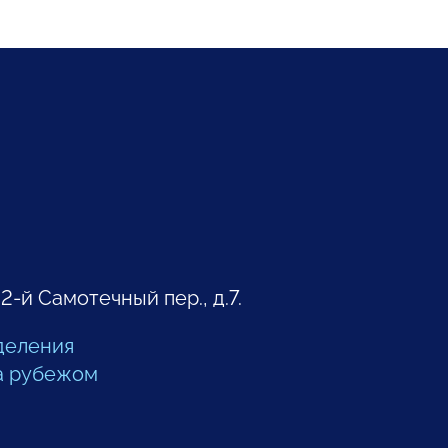
 2-й Самотечный пер., д.7.
деления
а рубежом