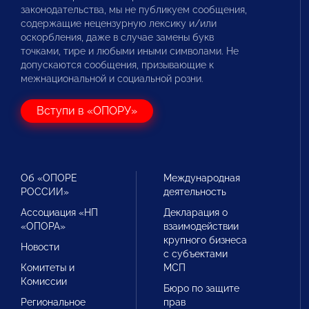
законодательства, мы не публикуем сообщения,
содержащие нецензурную лексику и/или
оскорбления, даже в случае замены букв
точками, тире и любыми иными символами. Не
допускаются сообщения, призывающие к
межнациональной и социальной розни.
Вступи в «ОПОРУ»
Об «ОПОРЕ
Международная
РОССИИ»
деятельность
Ассоциация «НП
Декларация о
«ОПОРА»
взаимодействии
крупного бизнеса
Новости
с субъектами
Комитеты и
МСП
Комиссии
Бюро по защите
Региональное
прав