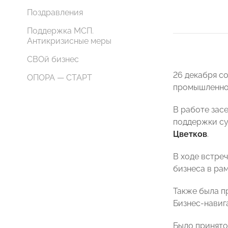
Поздравления
Поддержка МСП.
Антикризисные меры
СВОй бизнес
26 декабря с
ОПОРА — СТАРТ
промышленнос
В работе зас
поддержки су
Цветков
.
В ходе встре
бизнеса в ра
Также была п
Бизнес-навиг
Было принято