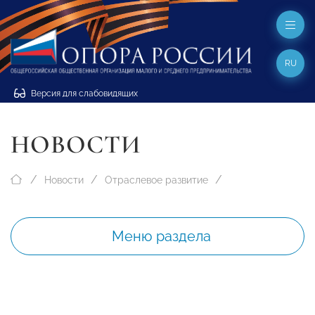
RU
Версия для слабовидящих
НОВОСТИ
Новости
Отраслевое развитие
Меню раздела