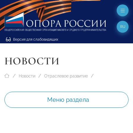
RU
Версия для слабовидящих
НОВОСТИ
Новости
Отраслевое развитие
Меню раздела