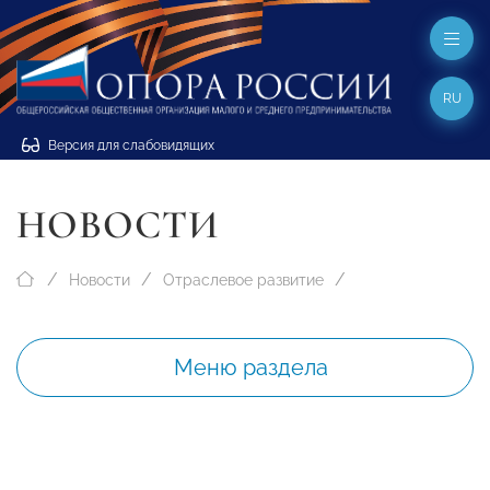
RU
Версия для слабовидящих
НОВОСТИ
Новости
Отраслевое развитие
Меню раздела