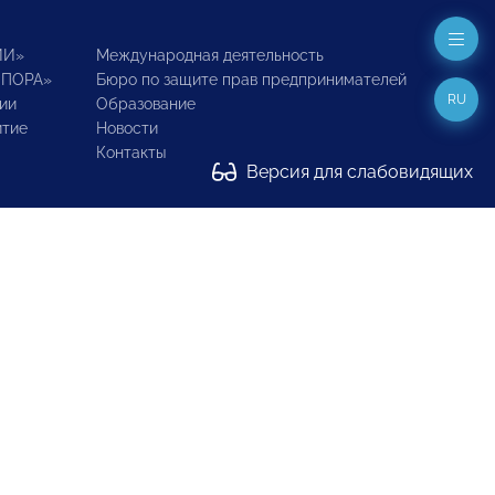
ИИ»
Международная деятельность
ОПОРА»
Бюро по защите прав предпринимателей
RU
ии
Образование
итие
Новости
Контакты
Версия для слабовидящих