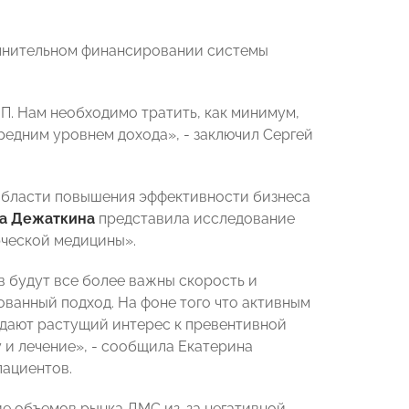
олнительном финансировании системы
П. Нам необходимо тратить, как минимум,
средним уровнем дохода», - заключил Сергей
 области повышения эффективности бизнеса
а Дежаткина
представила исследование
рческой медицины».
в будут все более важны скорость и
ованный подход. На фоне того что активным
идают растущий интерес к превентивной
 и лечение», - сообщила Екатерина
пациентов.
ие объемов рынка ДМС из-за негативной