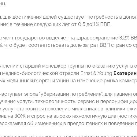
ин.
м, для достижения целей существует потребность в доп
ия в течение следующих лет от 0,5 до 1% ВВП.
омент государство выделяет на здравоохранение 3,2% ВВ
2%, что будет соответствовать доле затрат ВВП стран со 
уплении старший менеджер группы по оказанию услуг в
 медико-биологической отрасли Ernst & Young
Екатерин
ных медицинских организаций на изменение рынка комме
наступает эпоха "уберизации потребления", для пациенто
учения услуги, технологичность, сервис и персонифицир
 услуг становится поколение миллениалов, клиники ож
енд на ЗОЖ и спрос на высокотехнологичную диагностику
ассказывая об изменениях в предпочтениях и поведении 
следования, за последние годы продолжилось сокращен