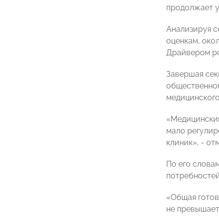
продолжает у
Анализируя со
оценкам, око
Драйвером ро
Завершая сек
общественно
медицинского
«Медицинский
мало регулир
клиник», - от
По его слова
потребностей
«Общая готов
не превышает