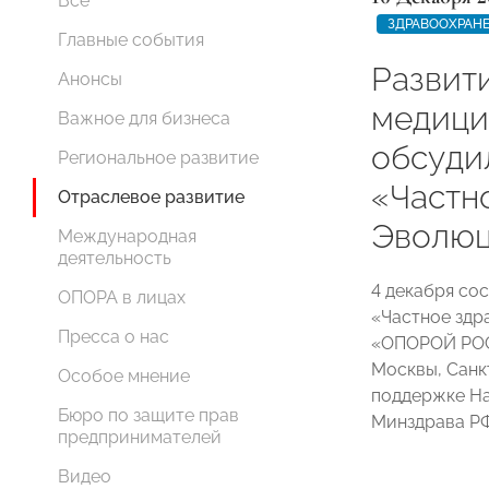
Все
ЗДРАВООХРАН
Главные события
Развит
Анонсы
медици
Важное для бизнеса
обсуди
Региональное развитие
«Частн
Отраслевое развитие
Эволюц
Международная
деятельность
4 декабря со
ОПОРА в лицах
«Частное здр
Пресса о нас
«ОПОРОЙ РОС
Москвы, Санк
Особое мнение
поддержке На
Бюро по защите прав
Минздрава РФ
предпринимателей
Видео