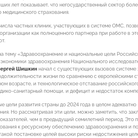
ших лет показывает, что негосударственный сектор боле
о медицинского страхования.
числа частных клиник, участвующих в системе ОМС, позв
организации как полноценного партнера при работе в эт
от.
на тему «Здравоохранение и национальные цели Россий
 экономики здравоохранения Национального исследоват
Сергей Шишкин
начал с существующих вызовов системе 
одолжительности жизни по сравнению с европейскими с
ом возрасте, и технологическое отставание российского
дико-санитарный помощи, и дефицит и недостаток комп
е цели развития страны до 2024 года в целом адекватн
ния. Но рассматривая эти цели, можно заметить, что за
оказателей, чем в предыдущий семилетний период. Это п
ования к ресурсному обеспечению здравоохранения и по
такой постановке целей высоки риски недостижения целев