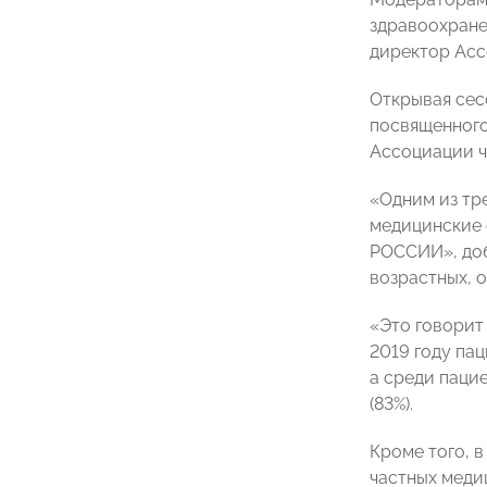
здравоохране
директор Асс
Открывая сес
посвященного
Ассоциации ч
«Одним из тр
медицинские 
РОССИИ», доб
возрастных, 
«Это говорит 
2019 году па
а среди паци
(83%).
Кроме того, 
частных меди