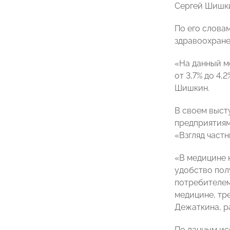
Сергей Шишк
По его слова
здравоохранен
«На данный м
от 3,7% до 4,
Шишкин.
В своем выст
предприятиям
«Взгляд част
«В медицине 
удобство пол
потребителем
медицине, тр
Дежаткина, р
По данным ис