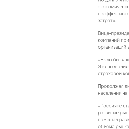
экономическо
неэффективно
затрат».
Вице-президе
компаний при
организаций 
«Было бы важ
Это позволил
страховой ко
Продолжая ди
населения на
«Россияне ст
развитие рынк
помешал разв
объема рынка