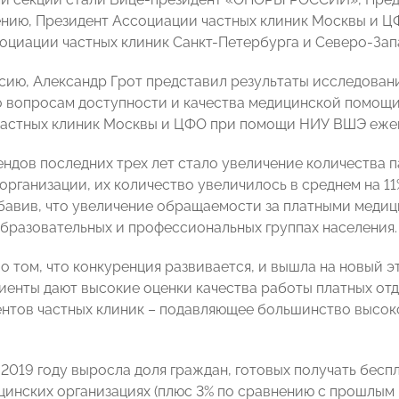
нию, Президент Ассоциации частных клиник Москвы и 
оциации частных клиник Санкт-Петербурга и Северо-За
сию, Александр Грот представил результаты исследован
 вопросам доступности и качества медицинской помощ
астных клиник Москвы и ЦФО при помощи НИУ ВШЭ ежегод
ендов последних трех лет стало увеличение количества 
организации, их количество увеличилось в среднем на 1
авив, что увеличение обращаемости за платными медиц
образовательных и профессиональных группах населения.
о том, что конкуренция развивается, и вышла на новый эт
циенты дают высокие оценки качества работы платных от
ентов частных клиник – подавляющее большинство высо
в 2019 году выросла доля граждан, готовых получать бе
цинских организациях (плюс 3% по сравнению с прошлым 