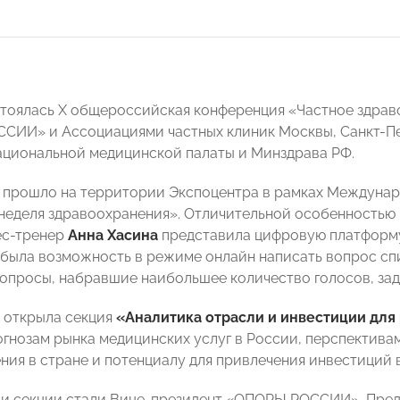
стоялась X общероссийская конференция «Частное здрав
ИИ» и Ассоциациями частных клиник Москвы, Санкт-П
циональной медицинской палаты и Минздрава РФ.
прошло на территории Экспоцентра в рамках Междунар
неделя здравоохранения». Отличительной особенностью
ес-тренер
Анна Хасина
представила цифровую платформу 
была возможность в режиме онлайн написать вопрос спи
Вопросы, набравшие наибольшее количество голосов, зад
 открыла секция
«Аналитика отрасли и инвестиции для
огнозам рынка медицинских услуг в России, перспектива
ния в стране и потенциалу для привлечения инвестиций 
и секции стали Вице-президент «ОПОРЫ РОССИИ», Пре