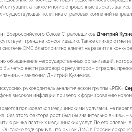
й ситуации, а также многие опрошенные высказывались
: «существующая политика страховых компаний направл
нт Всероссийского Союза Страховщиков
Дмитрий Кузн
сутствует тренд на консолидацию. Также спикер отметил
в системе ОМС благоприятно влияет на развитие конкуре
но объединение негосударственных организаций, которы
о бы четко вести разговор с регулятором отрасли, пред
мпании», - заключил Дмитрий Кузнецов.
скуссию, руководитель аналитической группы «РБК»
Се
 фоне высокой инфляции привело к формированию новой
араются пользоваться медицинскими услугами, не перепл
а, без этого фактора рост был бы значительно выше», – 
итию рынка платных медицинских услуг. По его словам, в
. Он также подчеркнул, что рынок ДМС в России сохраня