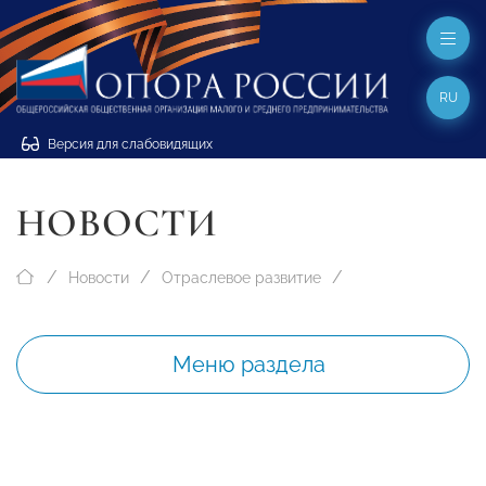
RU
Версия для слабовидящих
НОВОСТИ
Новости
Отраслевое развитие
Меню раздела