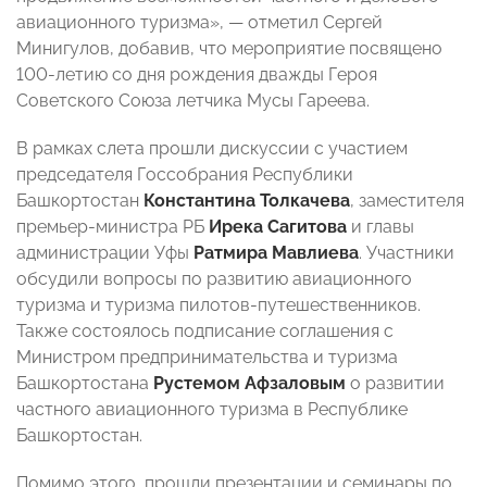
авиационного туризма»,
— отметил
Сергей
Минигулов, добавив, что мероприятие посвящено
100-летию со дня рождения дважды Героя
Советского Союза летчика Мусы Гареева.
В рамках слета прошли дискуссии с участием
председателя Госсобрания
Республики
Башкортостан
Константина Толкачева
, заместителя
премьер-министра
РБ
Ирека Сагитова
и главы
администрации Уфы
Ратмира Мавлиева
. Участники
обсудили вопросы по развитию авиационного
туризма и туризма пилотов-путешественников.
Также состоялось подписание соглашения с
Министром предпринимательства и туризма
Башкортостана
Рустемом Афзаловым
о развитии
частного авиационного туризма в Республике
Башкортостан.
Помимо этого, прошли презентации и семинары по