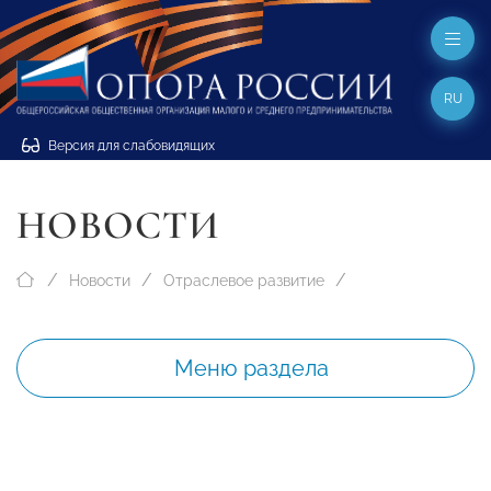
RU
Версия для слабовидящих
НОВОСТИ
Новости
Отраслевое развитие
Меню раздела