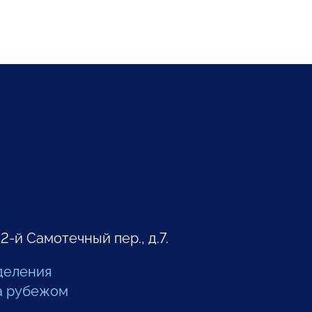
 2-й Самотечный пер., д.7.
деления
а рубежом