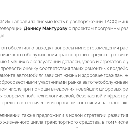
И» направила письмо (есть в распоряжении ТАСС) мин
Федерации
Денису Мантурову
с проектом программы раз
ы.
лан объективно выходят вопросы импортозамещения расх
хнического обслуживания транспортных средств, развити
ию бывших в эксплуатации деталей, узлов и агрегатов 
провести оценку соответствия таких ремонтных воздейств
емонта автомобиля зависит жизнь и здоровье граждан, 
обросовестными участниками рынка автотехобслуживан
 том числе при помощи внедрения новейших цифровых реш
 современной, технологической, безопасной инфрастр
 средств в технически исправном состоянии на этапе эк
единении также предложили в новой стратегии развити
о жизненного цикла транспортного средства, в том числе