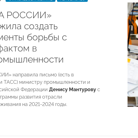
А РОССИИ»
жила создать
менты борьбы с
фактом в
омышленности
И» направила письмо (есть в
и ТАСС) министру промышленности и
ссийской Федерации
Денису Мантурову
с
граммы развития отрасли
живания на 2021-2024 годы.