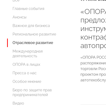
Все
Главные события
«ОПОР
Анонсы
предло
Важное для бизнеса
инстру
Региональное развитие
контра
Отраслевое развитие
автопр
Международная
деятельность
«ОПОРА РОССИ
распоряжени
ОПОРА в лицах
торговли Ро
Пресса о нас
проектом про
автотехобслу
Особое мнение
Бюро по защите прав
предпринимателей
Видео