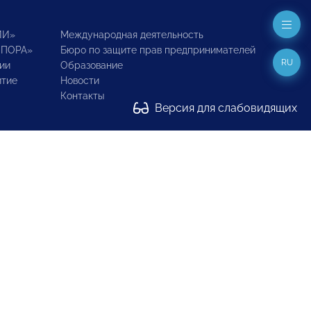
ИИ»
Международная деятельность
ОПОРА»
Бюро по защите прав предпринимателей
RU
ии
Образование
итие
Новости
Контакты
Версия для слабовидящих