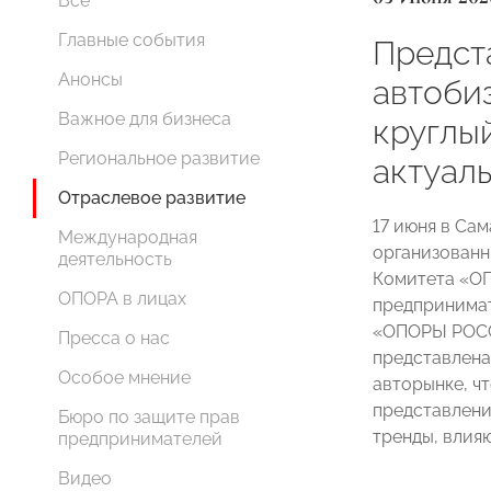
Все
Главные события
Предст
Анонсы
автоби
Важное для бизнеса
круглы
Региональное развитие
актуал
Отраслевое развитие
17 июня в Сам
Международная
организован
деятельность
Комитета «О
ОПОРА в лицах
предпринимат
«ОПОРЫ РОСС
Пресса о нас
представлена
Особое мнение
авторынке, ч
представлени
Бюро по защите прав
тренды, влия
предпринимателей
Видео