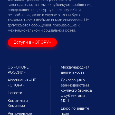
законодательства, мы не публикуем сообщения,
содержащие нецензурную лексику и/или
оскорбления, даже в случае замены букв
точками, тире и любыми иными символами. Не
допускаются сообщения, призывающие к
межнациональной и социальной розни.
Вступи в «ОПОРУ»
Об «ОПОРЕ
Международная
РОССИИ»
деятельность
Ассоциация «НП
Декларация о
«ОПОРА»
взаимодействии
крупного бизнеса
Новости
с субъектами
Комитеты и
МСП
Комиссии
Бюро по защите
Региональное
прав