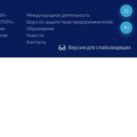
ИИ»
Международная деятельность
ОПОРА»
Бюро по защите прав предпринимателей
RU
ии
Образование
итие
Новости
Контакты
Версия для слабовидящих