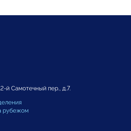
 2-й Самотечный пер., д.7.
деления
а рубежом