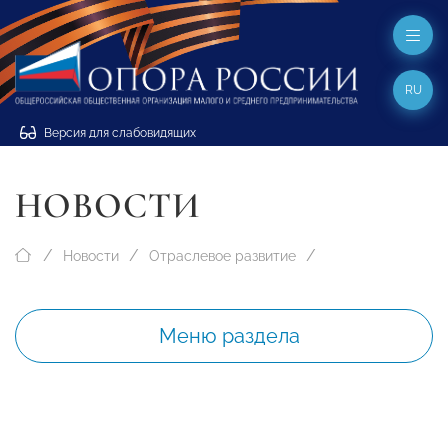
RU
Версия для слабовидящих
НОВОСТИ
Новости
Отраслевое развитие
Меню раздела