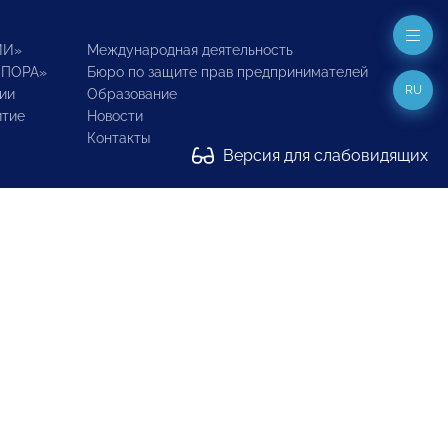
ИИ»
Международная деятельность
ОПОРА»
Бюро по защите прав предпринимателей
RU
ии
Образование
итие
Новости
Контакты
Версия для слабовидящих