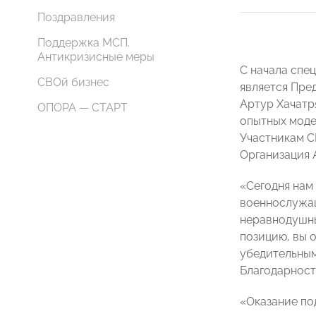
Поздравления
Поддержка МСП.
Антикризисные меры
С начала спе
СВОй бизнес
является Пре
Артур Хачатр
ОПОРА — СТАРТ
опытных моде
Участникам С
Организация 
«Сегодня нам
военнослужащ
неравнодушны
позицию, вы 
убедительным 
Благодарност
«Оказание по