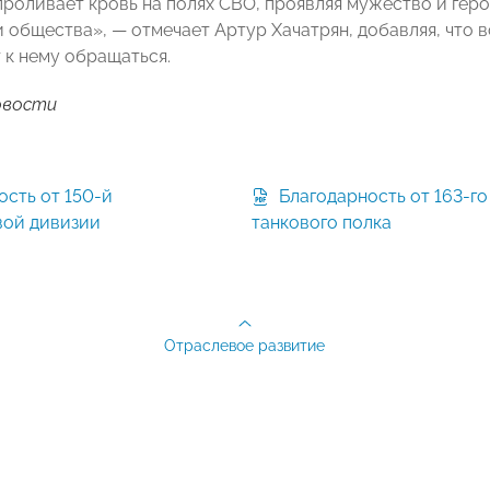
проливает кровь на полях СВО, проявляя мужество и гер
и общества», — отмечает Артур Хачатрян, добавляя, что
 к нему обращаться.
овости
Благодарность от 163-го
вой дивизии
танкового полка
Отраслевое развитие