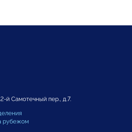
 2-й Самотечный пер., д.7.
деления
а рубежом