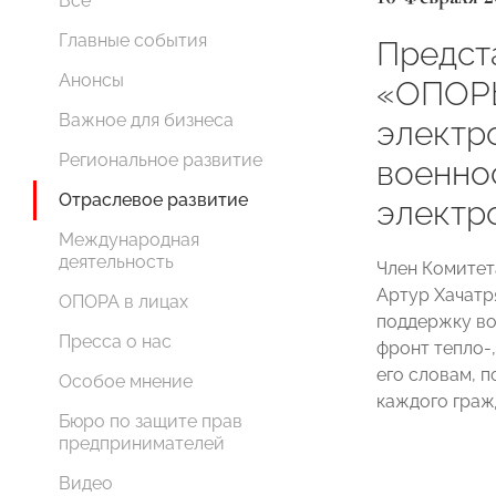
Все
Главные события
Предст
Анонсы
«ОПОР
Важное для бизнеса
электр
Региональное развитие
военно
Отраслевое развитие
электр
Международная
деятельность
Член Комите
Артур Хачатр
ОПОРА в лицах
поддержку во
Пресса о нас
фронт тепло-
его словам, 
Особое мнение
каждого граж
Бюро по защите прав
предпринимателей
Видео