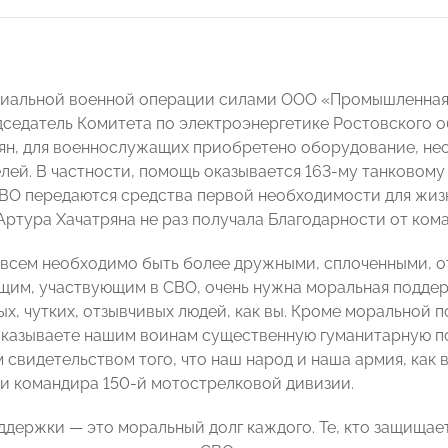
циальной военной операции силами ООО «Промышленная 
дседатель Комитета по электроэнергетике Ростовского
ян, для военнослужащих приобретено оборудование, не
лей. В частности, помощь оказывается 163-му танковому
ВО передаются средства первой необходимости для жизн
Артура Хачатряна не раз получала Благодарности от ком
 всем необходимо быть более дружными, сплоченными, от
им, участвующим в СВО, очень нужна моральная поддер
х, чутких, отзывчивых людей, как вы. Кроме моральной 
оказываете нашим воинам существенную гуманитарную по
свидетельством того, что наш народ и наша армия, как в
и командира 150-й мотострелковой дивизии.
ддержки — это моральный долг каждого. Те, кто защищает