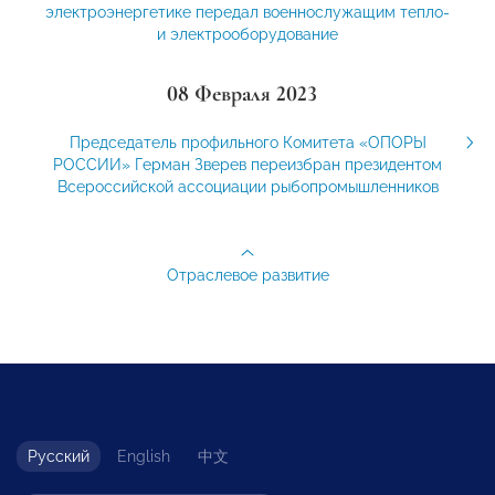
электроэнергетике передал военнослужащим тепло-
и электрооборудование
08 Февраля 2023
Председатель профильного Комитета «ОПОРЫ
РОССИИ» Герман Зверев переизбран президентом
Всероссийской ассоциации рыбопромышленников
Отраслевое развитие
Русский
English
中文