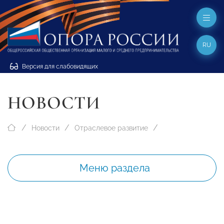
RU
Версия для слабовидящих
НОВОСТИ
Новости
Отраслевое развитие
Меню раздела