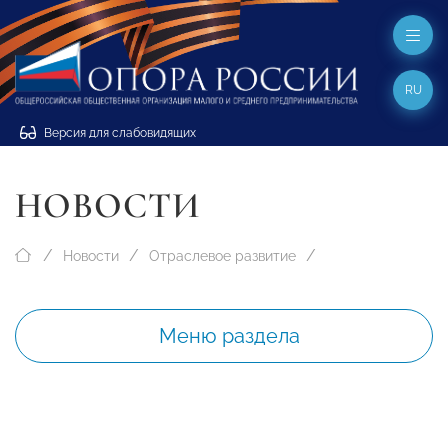
RU
Версия для слабовидящих
НОВОСТИ
Новости
Отраслевое развитие
Меню раздела