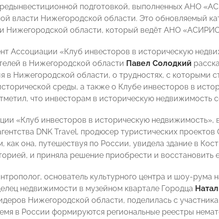
предынвестиционной подготовкой, выполненных АНО «А
ой власти Нижегородской области. Это обновляемый ка
и Нижегородской области, который ведёт АНО «АСИРИС
нт Ассоциации «Клуб инвесторов в историческую недви
телей в Нижегородской области
Павел Солодкий
расска
ия в Нижегородской области, о трудностях, с которыми 
исторической среды, а также о Клубе инвесторов в ист
отметил, что инвесторам в историческую недвижимость с
ции «Клуб инвесторов в историческую недвижимость», в
агентства DNK Travel, продюсер туристических проектов 
, как она, путешествуя по России, увидела здание в Кос
торией, и приняла решение приобрести и восстановить е
нтрополог, основатель культурного центра и шоу-рума н
делец недвижимости в музейном квартале Городца
Натал
идеров Нижегородской области, поделилась с участника
емя в России формируются региональные реестры немат