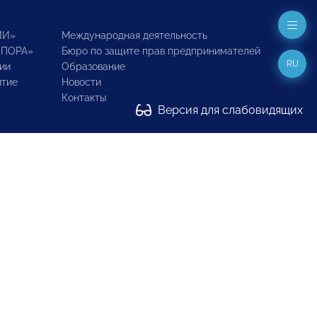
ИИ»
Международная деятельность
ОПОРА»
Бюро по защите прав предпринимателей
RU
ии
Образование
итие
Новости
Контакты
Версия для слабовидящих