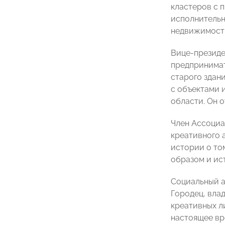
кластеров с 
исполнительн
недвижимост
Вице-президе
предпринима
старого здан
с объектами 
области. Он 
Член Ассоциа
креативного 
истории о том
образом и ис
Социальный а
Городец, вла
креативных л
настоящее вр