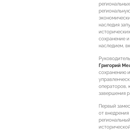
региональных
региональную
экономически
наследия зап
исторических
сохранение и
наследием, вк
Руководитель
Григорий Ме
сохранению и
управленческ
операторов, 
завершения р
Первый заме
от внедрения
региональный
исторической