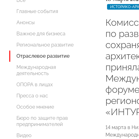
Все
ИСТОРИКО-АРХ
Главные события
Комис
Анонсы
по раз
Важное для бизнеса
сохран
Региональное развитие
архите
Отраслевое развитие
приняла
Международная
деятельность
Междун
ОПОРА в лицах
форуме
Пресса о нас
регион
Особое мнение
«ИНТУ
Бюро по защите прав
предпринимателей
14 марта в Н
Международн
Видео