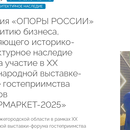
ИТЕКТУРНОЕ НАСЛЕДИЕ
сия «ОПОРЫ РОССИИ»
витию бизнеса,
яющего историко-
ктурное наследие
 участие в XХ
ародной выставке-
 гостеприимства
ов
РМАРКЕТ-2025»
ижегородской области в рамках XХ
ой выставки-форума гостеприимства