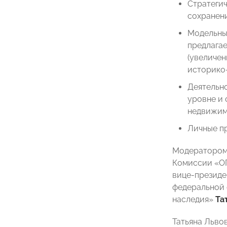
Стратеги
сохранени
Модельный
предлагае
(увеличе
историко-
Деятельн
уровне и 
недвижим
Личные пр
Модератором 
Комиссии «ОП
вице-президе
федеральной 
наследия»
Та
Татьяна Льво