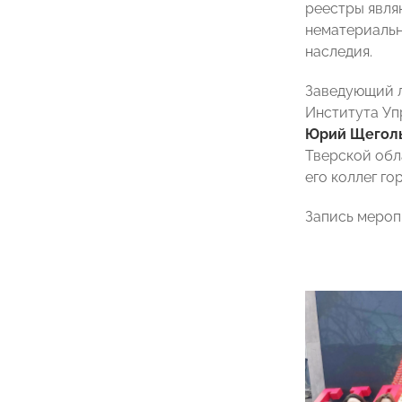
реестры явля
нематериальн
наследия.
Заведующий л
Института Уп
Юрий Щегол
Тверской обл
его коллег г
Запись мероп