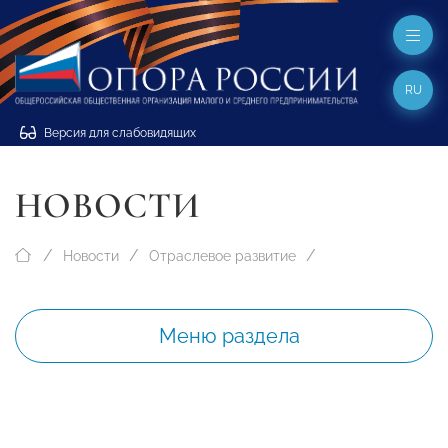
RU
Версия для слабовидящих
НОВОСТИ
Новости
Отраслевое развитие
Меню раздела