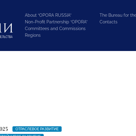
About “OPORA RUSSIA”
The Bureau for the
Non-Profit Partnership “OPORA”
Contacts
Committees and Commissions
Regions
025
ОТРАСЛЕВОЕ РАЗВИТИЕ