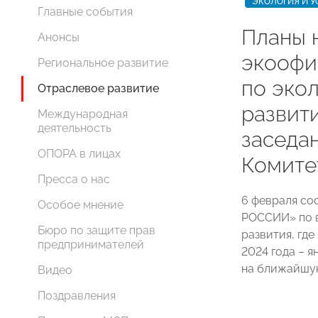
ЭКОЛОГИЯ И У
Главные события
Планы н
Анонсы
экоофи
Региональное развитие
по эко
Отраслевое развитие
развит
Международная
деятельность
заседа
ОПОРА в лицах
Комит
Пресса о нас
6 февраля со
Особое мнение
РОССИИ» по в
Бюро по защите прав
развития, гд
предпринимателей
2024 года – я
на ближайшую
Видео
Поздравления