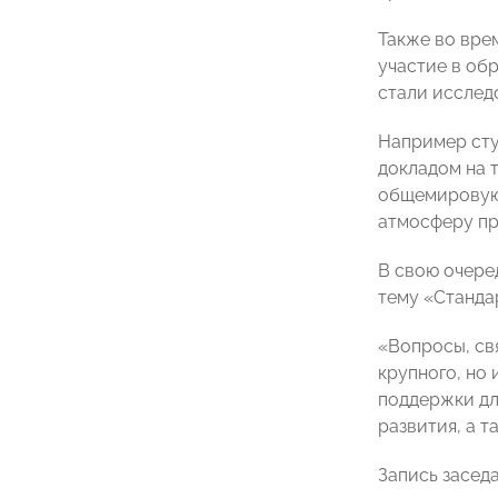
Также во вре
участие в об
стали исслед
Например сту
докладом на 
общемировую 
атмосферу пр
В свою очере
тему «Станда
«Вопросы, св
крупного, но 
поддержки дл
развития, а 
Запись засед