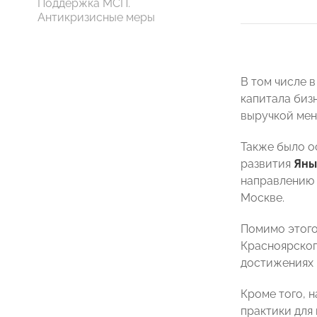
Поддержка МСП.
Антикризисные меры
В том числе 
капитала биз
выручкой мене
Также было о
развития
Яны
направлению 
Москве.
Помимо этого
Красноярско
достижениях 
Кроме того, 
практики для