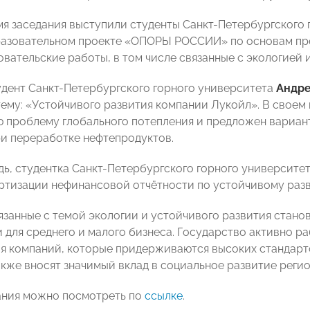
мя заседания выступили студенты Санкт-Петербургского 
разовательном проекте «ОПОРЫ РОССИИ» по основам пре
овательские работы, в том числе связанные с экологией 
дент Санкт-Петербургского горного университета
Андре
тему: «Устойчивого развития компании Лукойл». В свое
проблему глобального потепления и предложен вариант
и переработке нефтепродуктов.
дь, студентка Санкт-Петербургского горного университе
ртизации нефинансовой отчётности по устойчивому раз
язанные с темой экологии и устойчивого развития станов
и для среднего и малого бизнеса. Государство активно р
я компаний, которые придерживаются высоких стандарто
также вносят значимый вклад в социальное развитие реги
ания можно посмотреть по
ссылке
.