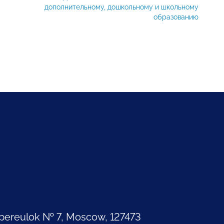
дополнительному, дошкольному и школьному
образованию
pereulok № 7, Moscow, 127473