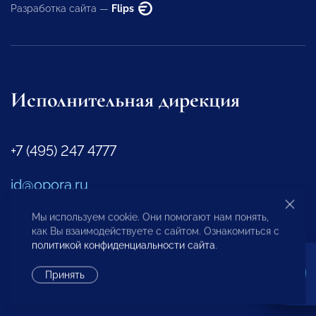
Разработка сайта —
Flips
Исполнительная дирекция
+7 (495) 247 4777
id@opora.ru
Мы используем cookie. Они помогают нам понять,
127473, г. Москва, 2-й Самотечный пер., д.7.
как Вы взаимодействуете с сайтом. Ознакомиться с
политикой конфиденциальности сайта
.
Региональные отделения
Принять
Представители за рубежом