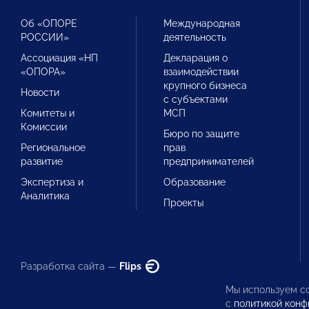
Об «ОПОРЕ
Международная
РОССИИ»
деятельность
Ассоциация «НП
Декларация о
«ОПОРА»
взаимодействии
крупного бизнеса
Новости
с субъектами
Комитеты и
МСП
Комиссии
Бюро по защите
Региональное
прав
развитие
предпринимателей
Экспертиза и
Образование
Аналитика
Проекты
Разработка сайта —
Flips
Мы используем co
с
политикой конф