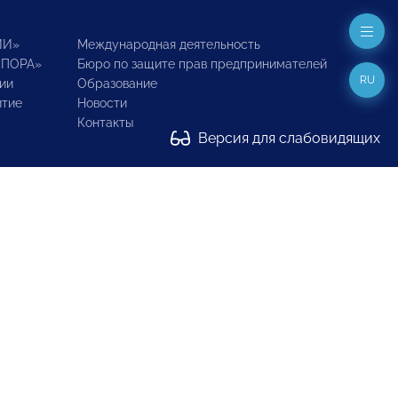
ИИ»
Международная деятельность
ОПОРА»
Бюро по защите прав предпринимателей
RU
ии
Образование
итие
Новости
Контакты
Версия для слабовидящих