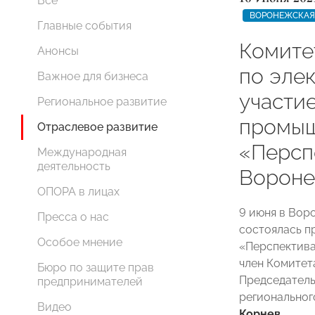
Все
ВОРОНЕЖСКАЯ
Главные события
Комит
Анонсы
по эле
Важное для бизнеса
участи
Региональное развитие
промыш
Отраслевое развитие
«Персп
Международная
деятельность
Ворон
ОПОРА в лицах
9 июня в Вор
Пресса о нас
состоялась п
Особое мнение
«Перспектива
член Комитет
Бюро по защите прав
Председатель
предпринимателей
регионально
Видео
Корнев
.