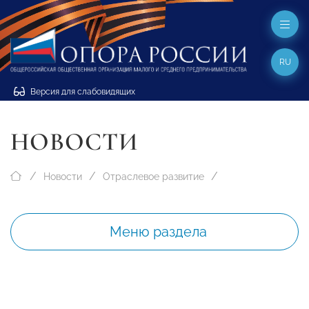
RU
Версия для слабовидящих
НОВОСТИ
Новости
Отраслевое развитие
Меню раздела