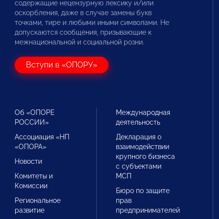
содержащие нецензурную лексику и/или
оскорбления, даже в случае замены букв
точками, тире и любыми иными символами. Не
допускаются сообщения, призывающие к
межнациональной и социальной розни.
Вступи в «ОПОРУ»
Об «ОПОРЕ
Международная
РОССИИ»
деятельность
Ассоциация «НП
Декларация о
«ОПОРА»
взаимодействии
крупного бизнеса
Новости
с субъектами
Комитеты и
МСП
Комиссии
Бюро по защите
Региональное
прав
развитие
предпринимателей