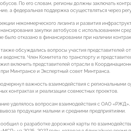
тобусов. По его словам, регионы должны заключать контр
ие, а федеральная поддержка осуществляться через рег
екции некоммерческого лизинга и развития инфрастру
нансирования закупки автобусов с использованием средс
не было отказано в финансировании при наличии контрак
 также обсуждались вопросы участия представителей от
и ведомств. Член Комитета по транспорту и представ
жил включить представителей отрасли в Координационн
 при Минтрансе и Экспертный совет Минтранса.
подчеркнул важность взаимодействия с региональными ор
ных контрактах и реализации совместных проектов.
ние уделялось вопросам взаимодействия с ОАО «РЖД», в
вывоза продукции малыми и средними предприятиями.
 сообщил о разработке дорожной карты по взаимодейс
«МСП» на 2025–2027 годы, которая в ближайшее время п