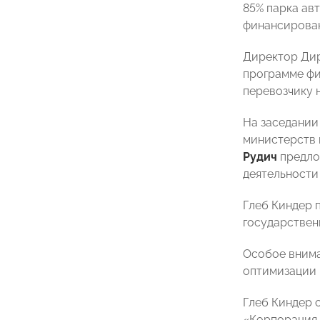
85% парка ав
финансирован
Директор Дир
программе фи
перевозчику 
На заседании
министерств 
Рудич
предло
деятельности
Глеб Киндер 
государствен
Особое внима
оптимизации 
Глеб Киндер
«Корпорация 