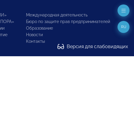
ИИ»
Международная деятельность
ОПОРА»
Бюро по защите прав предпринимателей
RU
ии
Образование
итие
Новости
Контакты
Версия для слабовидящих