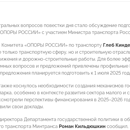
тральных вопросов повестки дня стало обсуждение подг
«ОПОРЫ РОССИИ» с участием Министра транспорта Рос
ь Комитета «ОПОРЫ РОССИИ» по транспорту
Глеб Кинд
е только транспортную сферу, но и строительную отрасл
ижения и дорожно-строительные работы. Для более эфф
емных вопросов и предложений привлечены профильные
предложения планируется подготовить к 1 июля 2025 год
акже коснулось необходимости создания механизмов го
парка, особенно в контексте развития сектора малого и 
ссмотрели перспективы финансирования в 2025–2026 год
вили свои доклады.
директора Департамента государственной политики в об
го транспорта Минтранса
Роман Кильдюшкин
сообщил, 