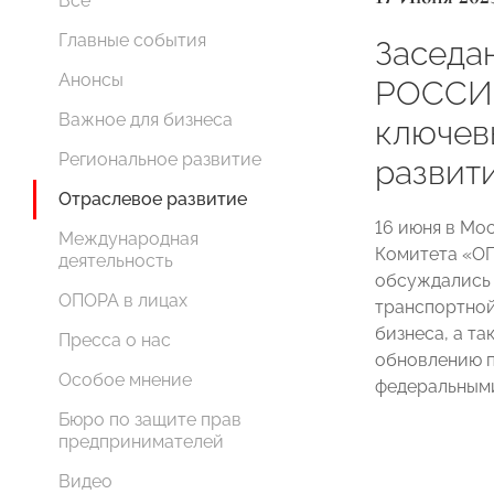
Все
Главные события
Заседа
Анонсы
РОССИИ
Важное для бизнеса
ключев
Региональное развитие
развит
Отраслевое развитие
16 июня в Мо
Международная
Комитета «О
деятельность
обсуждались
ОПОРА в лицах
транспортной
бизнеса, а т
Пресса о нас
обновлению п
Особое мнение
федеральными
Бюро по защите прав
предпринимателей
Видео