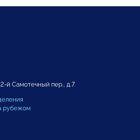
 2-й Самотечный пер., д.7.
деления
а рубежом