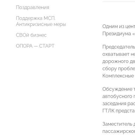
Поздравления
Поддержка МСП.
Антикризисные меры
Одним из цен
Президиума 
СВОй бизнес
ОПОРА — СТАРТ
Председател
охватывает н
дорожного дв
сбору пробл
Комплексные 
Обсуждение т
автобусного 
заседания ра
ГТЛК предста
Заместитель 
пассажирско