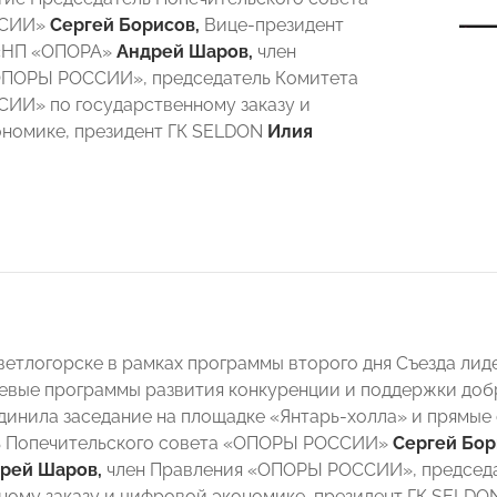
ССИИ»
Сергей Борисов,
Вице-президент
«НП «ОПОРА»
Андрей Шаров
,
член
ОПОРЫ РОССИИ», председатель Комитета
ИИ» по государственному заказу и
номике, президент ГК SELDON
Илия
Светлогорске в рамках программы второго дня Съезда л
евые программы развития конкуренции и поддержки добр
динила заседание на площадке «Янтарь-холла» и прямые
ь Попечительского совета «ОПОРЫ РОССИИ»
Сергей Бор
рей Шаров
,
член Правления «ОПОРЫ РОССИИ», председ
ному заказу и цифровой экономике, президент ГК SELD