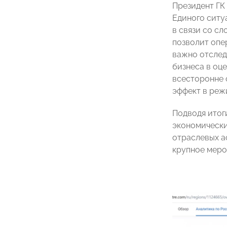
Президент Г
Единого ситу
в связи со с
позволит опе
важно отслед
бизнеса в оц
всесторонне 
эффект в реж
Подводя итог
экономически
отраслевых а
крупное мер