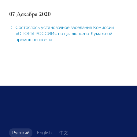
07 Декабря 2020
Состоялось установочное заседание Комиссии
«ОПОРЫ РОССИИ» по целлюлозно-бумажной
промышленности
Русский
English
中文