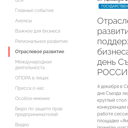
Все
ГОСУДАРСТВЕ
Главные события
Отрасл
Анонсы
развит
Важное для бизнеса
поддер
Региональное развитие
бизнес
Отраслевое развитие
день С
Международная
деятельность
РОССИ
ОПОРА в лицах
4 декабря в 
Пресса о нас
дня Съезда 
Особое мнение
круглый стол
конкуренции 
Бюро по защите прав
работе сесси
предпринимателей
площадке «Ян
Видео
приняли учас