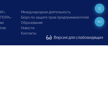
ИИ»
Международная деятельность
ОПОРА»
Бюро по защите прав предпринимателей
RU
ии
Образование
итие
Новости
Контакты
Версия для слабовидящих