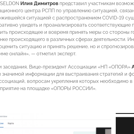
К SELDON
Илия Димитров
представил участникам возмож
ационного центра РСПП по управлению ситуацией, связан
ложившейся ситуацией с распространением COVID-19 сущ
ративно увидеть и проанализировать соответствующие 
ить происходящее и вовремя принять меры со стороны го
енке происходящего в различных сферах деятельности. И
оценить ситуацию и принять решение, но и спрогнозиро
име онлайн», — отметил эксперт.
и заседания, Вице-президент Ассоциации «НП «ОПОРА»
 значимой информации для выстраивания стратегий и ф
ссоциаций, вопросам укрепления которых необходимо в
оприятие на площадке «ОПОРЫ РОССИИ».