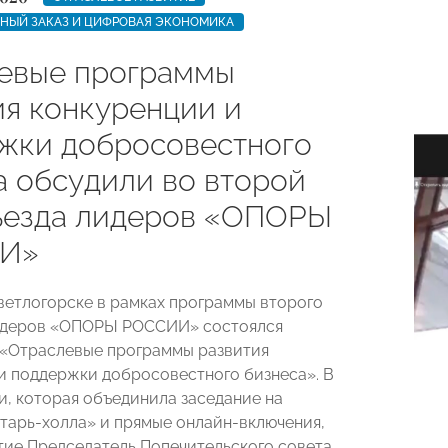
ННЫЙ ЗАКАЗ И ЦИФРОВАЯ ЭКОНОМИКА
евые программы
ия конкуренции и
жки добросовестного
а обсудили во второй
ъезда лидеров «ОПОРЫ
И»
Светлогорске в рамках программы второго
лидеров «ОПОРЫ РОССИИ» состоялся
 «Отраслевые программы развития
и поддержки добросовестного бизнеса». В
и, которая объединила заседание на
тарь-холла» и прямые онлайн-включения,
тие Председатель Попечительского совета