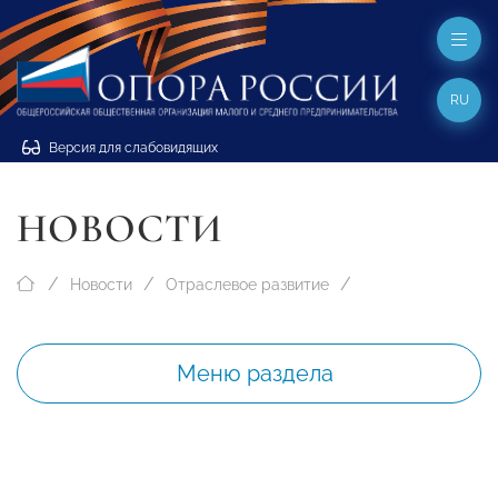
RU
Версия для слабовидящих
НОВОСТИ
Новости
Отраслевое развитие
Меню раздела