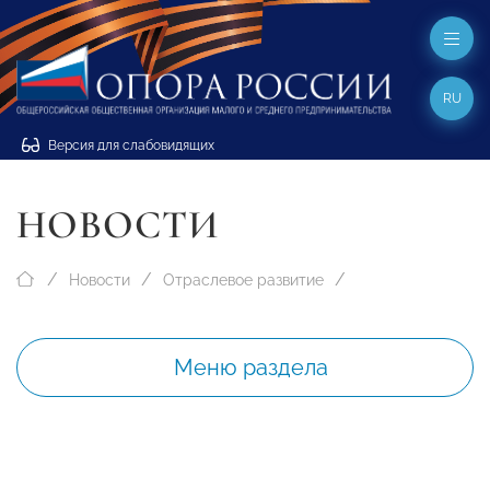
RU
Версия для слабовидящих
НОВОСТИ
Новости
Отраслевое развитие
Меню раздела