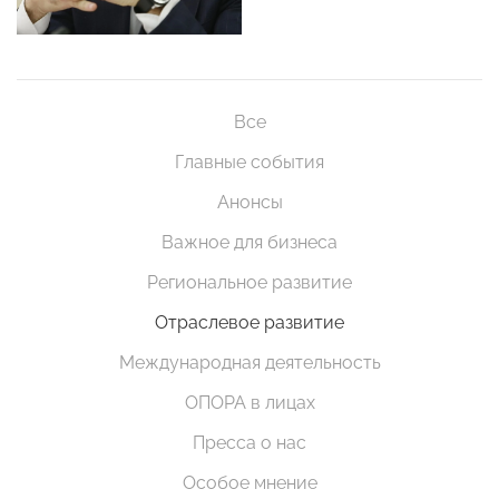
Все
Главные события
Анонсы
Важное для бизнеса
Региональное развитие
Отраслевое развитие
Международная деятельность
ОПОРА в лицах
Пресса о нас
Особое мнение