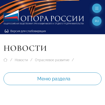
RU
Версия для слабовидящих
НОВОСТИ
Новости
Отраслевое развитие
Меню раздела