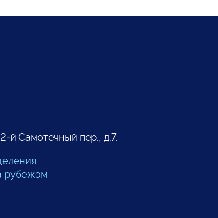
 2-й Самотечный пер., д.7.
деления
а рубежом