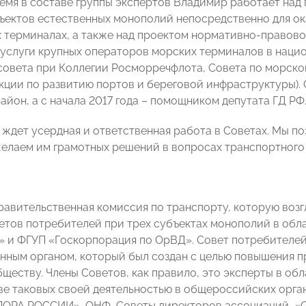
емя в составе группы экспертов Владимир работает на
бъектов естественных монополий непосредственно для ока
 терминалах, а также над проектом нормативно-правовог
услуги крупных операторов морских терминалов в нацио
совета при Коллегии Росморречфлота, Совета по морско
екции по развитию портов и береговой инфраструктуры). 
айон, а с начала 2017 года – помощником депутата ГД РФ
 ждет усердная и ответственная работа в Советах. Мы п
елаем им грамотных решений в вопросах транспортного 
Правительственная комиссия по транспорту, которую воз
етов потребителей при трех субъектах монополий в обл
 и ФГУП «Госкорпорация по ОрВД». Совет потребителей
нным органом, который был создан с целью повышения п
ществу. Члены Советов, как правило, это эксперты в об
тве таковых своей деятельностью в общероссийских орган
ОПОРА РОССИИ», ОНФ, Советы директоров ассоциаций, «Со