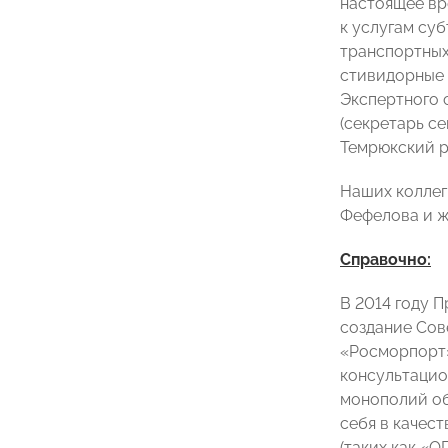
настоящее вр
к услугам су
транспортных
стивидорные 
Экспертного 
(секретарь с
Темрюкский р
Наших коллег
Фефелова и ж
Справочно:
В 2014 году 
создание Сов
«Росморпорт»
консультацио
монополий об
себя в качес
(таких как «