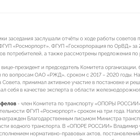
ики заседания заслушали отчёты о ходе работы советов
ГУП «Росморпорт», ФГУП «Госкорпорация по ОрВД» за 2
ов потребителей, а также рассмотрены предложения по 
вице-президент и председатель Комитета организации, 
 по вопросам ОАО «РЖД», сроком с 2017 – 2020 годы. На
в Совета, принимал активное участие в постановке и ре
ал себя в качестве эксперта в области железнодорожног
ефелов
- член Комитета по транспорту «ОПОРЫ РОССИИ» 
тельности ФГУП «Росморпорт» сроком на три года. Напом
награжден Благодарственным письмом Министра трансп
асти водного транспорта. В «ОПОРЕ РОССИИ» Владимир
исполнением нормативно-правовых актов, постановлений,