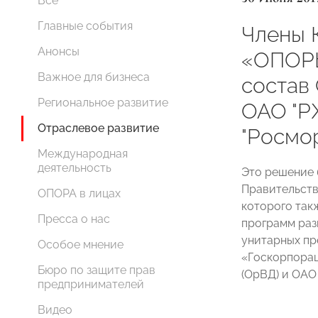
Все
Главные события
Члены 
Анонсы
«ОПОР
Важное для бизнеса
состав
Региональное развитие
ОАО "Р
Отраслевое развитие
"Росмо
Международная
деятельность
Это решение 
Правительств
ОПОРА в лицах
которого так
Пресса о нас
программ раз
унитарных пр
Особое мнение
«Госкорпорац
Бюро по защите прав
(ОрВД) и ОАО
предпринимателей
Видео