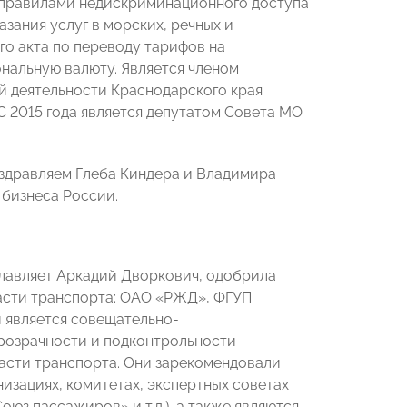
д правилами недискриминационного доступа
зания услуг в морских, речных и
о акта по переводу тарифов на
нальную валюту. Является членом
й деятельности Краснодарского края
С 2015 года является депутатом Совета МО
.
оздравляем Глеба Киндера и Владимира
бизнеса России.
главляет Аркадий Дворкович, одобрила
асти транспорта: ОАО «РЖД», ФГУП
 является совещательно-
розрачности и подконтрольности
ласти транспорта. Они зарекомендовали
изациях, комитетах, экспертных советах
юз пассажиров» и т.д.), а также являются