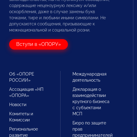
содержащие нецензурную лексику и/или
оскорбления, даже в случае замены букв
точками, тире и любыми иными символами. Не
допускаются сообщения, призывающие к
межнациональной и социальной розни.
Вступи в «ОПОРУ»
Об «ОПОРЕ
Международная
РОССИИ»
деятельность
Ассоциация «НП
Декларация о
«ОПОРА»
взаимодействии
крупного бизнеса
Новости
с субъектами
Комитеты и
МСП
Комиссии
Бюро по защите
Региональное
прав
развитие
предпринимателей