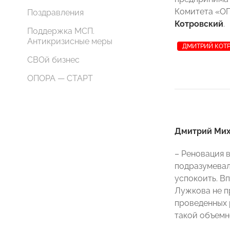
Комитета
«ОП
Поздравления
Котровский
.
Поддержка МСП.
Антикризисные меры
ДМИТРИЙ КОТ
СВОй бизнес
ОПОРА — СТАРТ
Дмитрий Мих
– Реновация в
подразумевал
успокоить. В
Лужкова не п
проведенных 
такой объемно