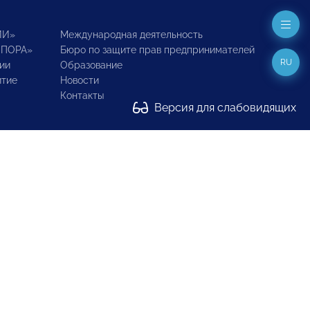
ИИ»
Международная деятельность
ОПОРА»
Бюро по защите прав предпринимателей
RU
ии
Образование
итие
Новости
Контакты
Версия для слабовидящих