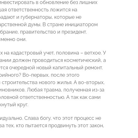
инвестировать в обновление без лишних
шая ответственность ложится на
радают и губернаторы, которые не
арственной думы. В стране инициатором
брание, правительство и президент.
именно они.
 на кадастровый учет, половина – ветхое. У
дании должен проводиться косметический, а
ется очередной новый капитальный ремонт.
рийного? Во-первых, после этого
 строительства нового жилья. А во-вторых,
иновников. Любая травма, полученная из-за
ловной ответственностью. А так как сами
кнутый круг.
дуально. Слава богу, что этот процесс не
 тех, кто пытается продвинуть этот закон,