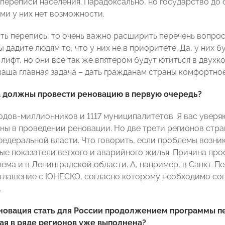
переписи населения. Парадоксально, но государство до с
ими у них нет возможности.
ть перепись, то очень важно расширить перечень вопрос
вы дадите людям то, что у них не в приоритете. Да, у них
лифт, но они все так же впятером будут ютиться в двухк
ваша главная задача – дать гражданам страны комфортное
а должны провести реновацию в первую очередь?
ородов-миллионников и 1117 муниципалитетов. Я вас увер
ны в проведении реновации. Но две трети регионов стран
федеральной власти. Что говорить, если проблемы возни
ые показатели ветхого и аварийного жилья. Причина прос
ема и в Ленинградской области. А, например, в Санкт-Пе
глашение с ЮНЕСКО, согласно которому необходимо сог
.
новация стать для России продолжением программы пе
ая в ряде регионов уже выполнена?