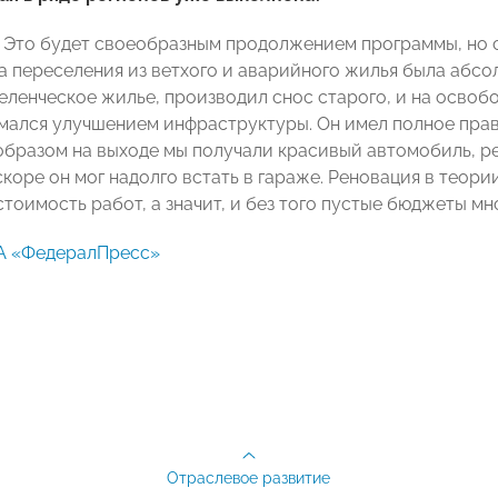
. Это будет своеобразным продолжением программы, но с
а переселения из ветхого и аварийного жилья была абсол
еленческое жилье, производил снос старого, и на освоб
имался улучшением инфраструктуры. Он имел полное пра
 образом на выходе мы получали красивый автомобиль, ре
скоре он мог надолго встать в гараже. Реновация в теор
тоимость работ, а значит, и без того пустые бюджеты мн
А «ФедералПресс»
Отраслевое развитие