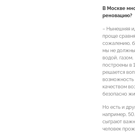
В Москве мно
реновацию?
– Нынешняя и
проще сравня
сожалению, б
мы не должны
водой, газом
построены в 1
решается воп
возможность 
качеством воз
безопасно жи
Но есть и дру
например, 50.
сыграют важн
человек прожи