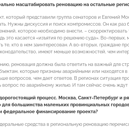
еально масштабировать реновацию на остальные реги
кт, который представили группа сенаторов и Евгений Мо
ть. Нужны дискуссия и поиск компромиссов. Он как раз 
енений, которое необходимо внести, – скорректировать
дь это касается «изъятия по решению суда». Во-первых,
ть те, кто в нем заинтересован. А во-вторых, граждане 
аконодательство, имеют меньше возможностей, чем инте
нию, реновация должна была ответить на важный для стр
бъектам, которые признаны аварийными или находятся в з
ше вопросов, чем дает ответов. В регионах ситуация прос
ь вопрос по аварийному жилью. И там сейчас очень ждут
дорогостоящий процесс. Москва, Санкт-Петербург и ря
о для большинства маленьких провинциальных городо
и федеральное финансирование проекта?
едеральные средства в региональную реновацию перечисл