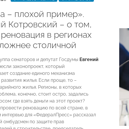
а – плохой пример».
й Котровский – о том,
 реновация в регионах
сложнее столичной
руппа сенаторов и депутат Госдумы
Евгений
если законопроект, который
ает создание единого механизма
 развития жилья. Если проще, то –
арийного жилья. Регионы, в которых
блема, конечно, стоит остро, задались
сом: где взять деньги на этот проект?
 провести реновацию по всей стране, в
 интервью для «ФедералПресс» рассказал
 омбудсмен по защите прав
елей в строительстве, председатель