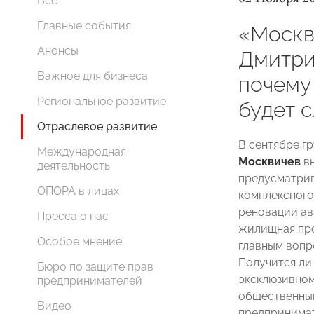
Все
Главные события
«Москв
Анонсы
Дмитри
Важное для бизнеса
почему
Региональное развитие
будет 
Отраслевое развитие
В сентябре г
Международная
Москвичев
вн
деятельность
предусматрив
ОПОРА в лицах
комплексного
реновации ав
Пресса о нас
жилищная про
Особое мнение
главным вопро
Получится ли
Бюро по защите прав
эксклюзивном
предпринимателей
общественный
Видео
предпринимат