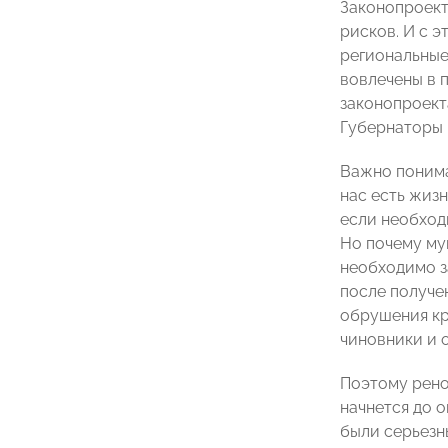
Законопроект
рисков. И с 
региональные
вовлечены в 
законопроект
Губернаторы 
Важно понимат
нас есть жиз
если необход
Но почему му
необходимо з
после получе
обрушения кр
чиновники и о
Поэтому рено
начнется до о
были серьезн