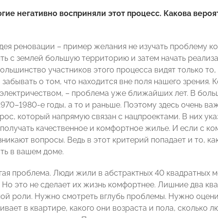
гие негативно восприняли этот процесс. Какова вероят
дея реновации – пример желания не изучать проблему ко
ть с землей большую территорию и затем начать реализа
ольшинство участников этого процесса видят только то, 
 забывать о том, что находится вне поля нашего зрения.
, электричеством, – проблема уже ближайших лет. В бол
970–1980-е годы, а то и раньше. Поэтому здесь очень ва
рос, который напрямую связан с нацпроектами. В них ука
получать качественное и комфортное жилье. И если с ко
никают вопросы. Ведь в этот критерий попадает и то, как
ть в вашем доме.
гая проблема. Люди жили в абстрактных 40 квадратных м
 Но это не сделает их жизнь комфортнее. Лишние два ква
ой роли. Нужно смотреть вглубь проблемы. Нужно оценив
вает в квартире, какого они возраста и пола, сколько лю