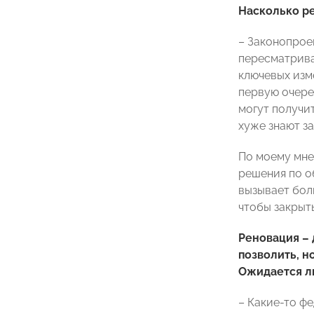
Насколько р
– Законопрое
пересматрива
ключевых изм
первую очере
могут получи
хуже знают з
По моему мне
решения по о
вызывает боль
чтобы закрыт
Реновация – 
позволить, н
Ожидается л
– Какие-то ф