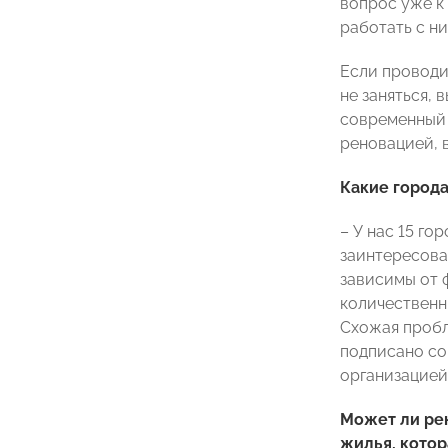
вопрос уже к 
работать с н
Если проводи
не заняться, 
современный 
реновацией, 
Какие город
– У нас 15 г
заинтересова
зависимы от 
количественн
Схожая пробл
подписано со
организацией
Может ли ре
жилья, котор