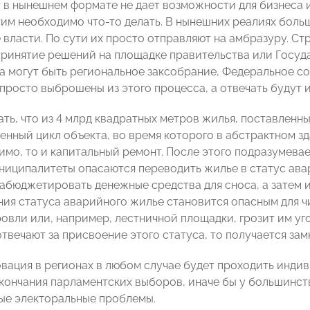
 в нынешнем формате не дает возможности для бизнеса 
этим необходимо что-то делать. В нынешних реалиях боль
 власти. По сути их просто отправляют на амбразуру. Ст
принятие решений на площадке правительства или Госуд
а могут быть региональное заксобрание, Федеральное со
просто выброшены из этого процесса, а отвечать будут 
ь, что из 4 млрд квадратных метров жилья, поставленных
ненный цикл объекта, во время которого в абстрактном з
имо, то и капитальный ремонт. После этого подразумева
ниципалитеты опасаются переводить жилье в статус ава
абюджетировать денежные средства для сноса, а затем и
ния статуса аварийного жилье становится опасным для ч
овли или, например, лестничной площадки, грозит им уго
твечают за присвоение этого статуса, то получается зам
вация в регионах в любом случае будет проходить индиви
кончания парламентских выборов, иначе бы у большинства
ые электоральные проблемы.