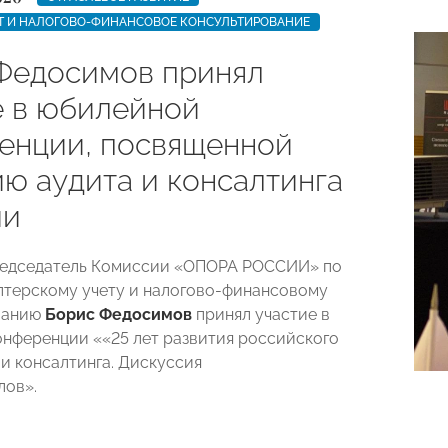
ЕТ И НАЛОГОВО-ФИНАНСОВОЕ КОНСУЛЬТИРОВАНИЕ
Федосимов принял
е в юбилейной
енции, посвященной
ию аудита и консалтинга
ии
редседатель Комиссии «ОПОРА РОССИИ» по
алтерскому учету и налогово-финансовому
ванию
Борис Федосимов
принял участие в
нференции ««25 лет развития российского
 и консалтинга. Дискуссия
лов».