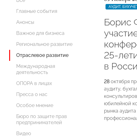
Все
АУДИТ, БУХУЧ
Главные события
Борис 
Анонсы
участи
Важное для бизнеса
конфер
Региональное развитие
25-лет
Отраслевое развитие
в Росс
Международная
деятельность
28
октября п
ОПОРА в лицах
аудиту, бухг
Пресса о нас
консультиро
юбилейной ко
Особое мнение
рынка аудита
Бюро по защите прав
профессиона
предпринимателей
Видео