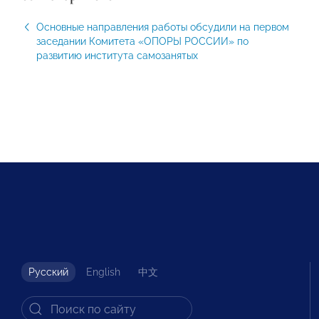
Основные направления работы обсудили на первом
заседании Комитета «ОПОРЫ РОССИИ» по
развитию института самозанятых
Русский
English
中文