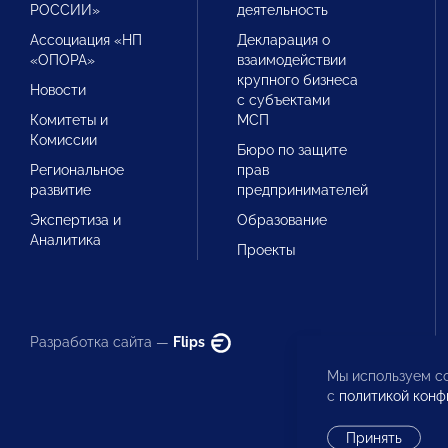
РОССИИ»
деятельность
Ассоциация «НП
Декларация о
«ОПОРА»
взаимодействии
крупного бизнеса
Новости
с субъектами
Комитеты и
МСП
Комиссии
Бюро по защите
Региональное
прав
развитие
предпринимателей
Экспертиза и
Образование
Аналитика
Проекты
Разработка сайта —
Flips
Мы используем co
с
политикой конф
Принять