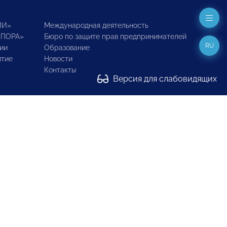
ИИ»
Международная деятельность
ОПОРА»
Бюро по защите прав предпринимателей
RU
ии
Образование
итие
Новости
Контакты
Версия для слабовидящих