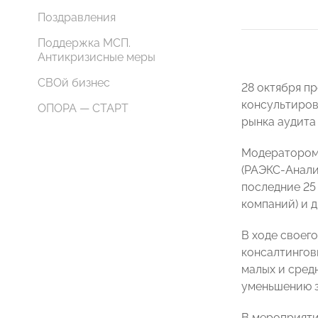
Поздравления
Поддержка МСП.
Антикризисные меры
СВОй бизнес
28 октября п
консультиров
ОПОРА — СТАРТ
рынка аудита
Модератором
(РАЭКС-Анали
последние 25
компаний) и д
В ходе своег
консалтингов
малых и сред
уменьшению з
В мероприяти