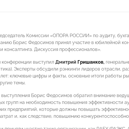
редседатель Комиссии «ОПОРА РОССИИ» по аудиту, бухг
анию Борис Федосимов принял участие в юбилейной кон
 и консалтинга. Дискуссия профессионалов».
 конференции выступил
Дмитрий
Гришанков
,
генеральн
тика). Эксперты обсудили рэнкинги лидеров отрасли, раз
 лет: ключевые цифры и факты, основные итоги работы ры
ругие темы.
о выступления Борис Федосимов обратил внимание веду
ых групп на необходимость повышения эффективности ау
них предприятий, которые должны повышать эффективнос
атрат и, как следствие, повышению конкурентоспособно
и приняли участие такие организации, как RAEX (РАЭКС