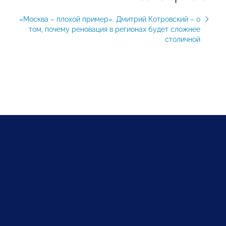
«Москва – плохой пример». Дмитрий Котровский – о
том, почему реновация в регионах будет сложнее
столичной