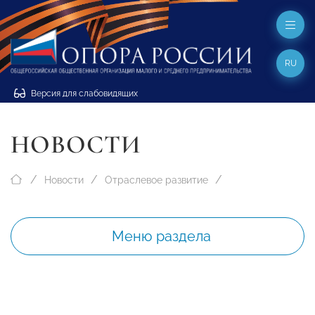
RU
Версия для слабовидящих
НОВОСТИ
Новости
Отраслевое развитие
Меню раздела