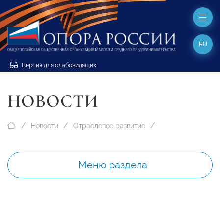
RU
Версия для слабовидящих
НОВОСТИ
Новости
Отраслевое развитие
Меню раздела