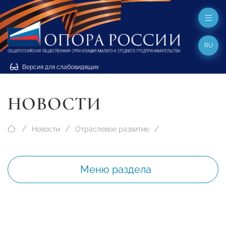
RU
Версия для слабовидящих
НОВОСТИ
Новости
Отраслевое развитие
Меню раздела