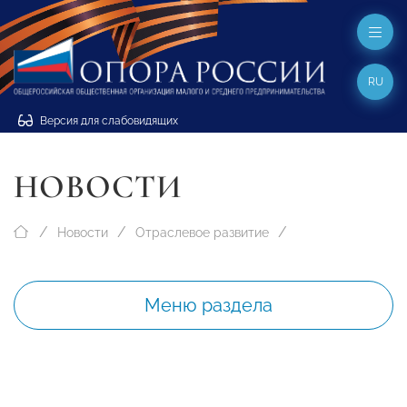
RU
Версия для слабовидящих
НОВОСТИ
Новости
Отраслевое развитие
Меню раздела