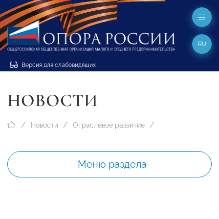
RU
Версия для слабовидящих
НОВОСТИ
Новости
Отраслевое развитие
Меню раздела