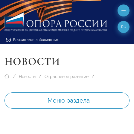
RU
Версия для слабовидящих
НОВОСТИ
Новости
Отраслевое развитие
Меню раздела