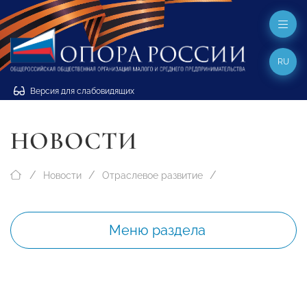
RU
Версия для слабовидящих
НОВОСТИ
Новости
Отраслевое развитие
Меню раздела