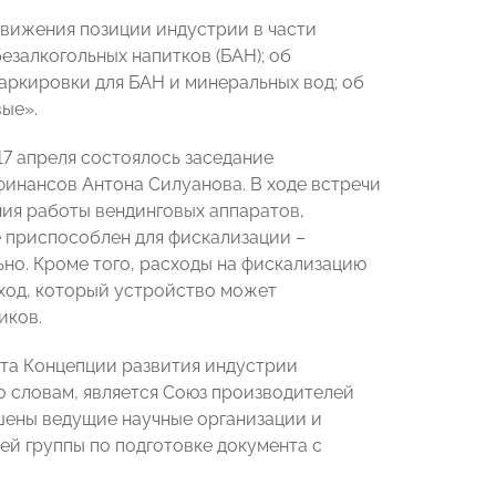
движения позиции индустрии в части
езалкогольных напитков (БАН); об
аркировки для БАН и минеральных вод; об
ые».
7 апреля состоялось заседание
нансов Антона Силуанова. В ходе встречи
ия работы вендинговых аппаратов,
не приспособлен для фискализации –
но. Кроме того, расходы на фискализацию
оход, который устройство может
иков.
кта Концепции развития индустрии
о словам, является Союз производителей
ашены ведущие научные организации и
ей группы по подготовке документа с
.