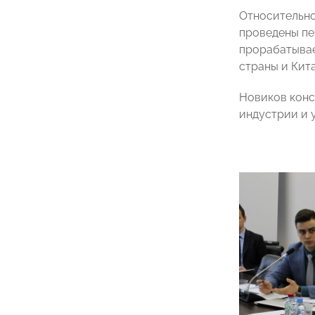
Относительно
проведены пе
прорабатывае
страны и Кита
Новиков конс
индустрии и 