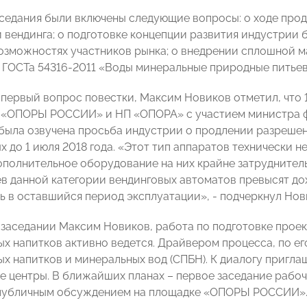
аседания были включены следующие вопросы: о ходе про
 вендинга; о подготовке концепции развития индустрии б
озможностях участников рынка; о внедрении сплошной м
 ГОСТа 54316-2011 «Воды минеральные природные питьев
первый вопрос повестки, Максим Новиков отметил, что 1
«ОПОРЫ РОССИИ» и НП «ОПОРА» с участием министра фи
была озвучена просьба индустрии о продлении разрешен
х до 1 июля 2018 года. «Этот тип аппаратов технически 
ополнительное оборудование на них крайне затруднитель
ев данной категории вендинговых автоматов превысят д
ь в оставшийся период эксплуатации», - подчеркнул Нов
а заседании Максим Новиков, работа по подготовке прое
ых напитков активно ведется. Драйвером процесса, по ег
ых напитков и минеральных вод (СПБН). К диалогу пригл
е центры. В ближайших планах – первое заседание рабоч
публичным обсуждением на площадке «ОПОРЫ РОССИИ»