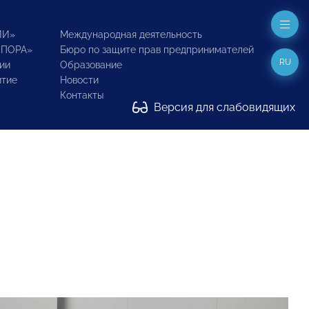
ИИ»
Международная деятельность
ОПОРА»
Бюро по защите прав предпринимателей
RU
ии
Образование
итие
Новости
Контакты
Версия для слабовидящих