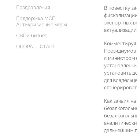
Поздравления
В повестку з
фискализации
Поддержка МСП.
экспортных в
Антикризисные меры
актуализации
СВОй бизнес
Комментируя 
ОПОРА — СТАРТ
Президиумов 
с министром 
установленны
установить д
для владельц
сгенерироват
Как заявил н
безалкогольн
безалкогольн
аналитически
дальнейшим 