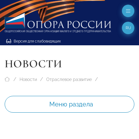
RU
Версия для слабовидящих
НОВОСТИ
Новости
Отраслевое развитие
Меню раздела