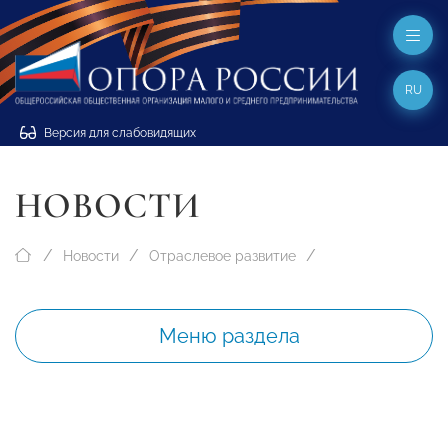
RU
Версия для слабовидящих
НОВОСТИ
Новости
Отраслевое развитие
Меню раздела