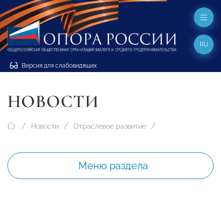
RU
Версия для слабовидящих
НОВОСТИ
Новости
Отраслевое развитие
Меню раздела