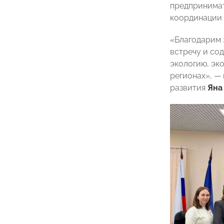
предпринимат
координации 
«Благодарим 
встречу и со
экологию, эк
регионах», —
развития
Яна