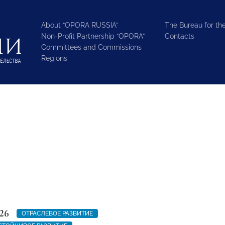
About “OPORA RUSSIA”
The Bureau for the
Non-Profit Partnership “OPORA”
Contacts
Committees and Commissions
Regions
26
ОТРАСЛЕВОЕ РАЗВИТИЕ