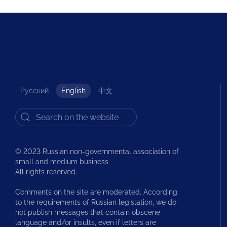
Русский
English
中文
© 2023 Russian non-governmental association of
small and medium business
All rights reserved.
Comments on the site are moderated. According
to the requirements of Russian legislation, we do
not publish messages that contain obscene
language and/or insults, even if letters are