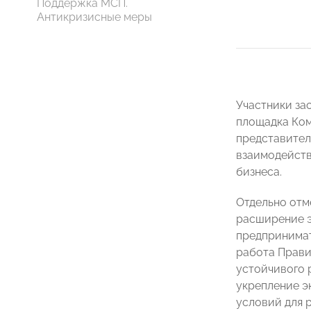
Поддержка МСП.
Антикризисные меры
Участники за
площадка Ком
представител
взаимодейств
бизнеса.
Отдельно отм
расширение э
предпринимат
работа Прави
устойчивого 
укрепление э
условий для 