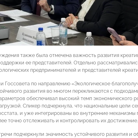
уждения также была отмечена важность развития креат
поддержки ее представителей. Отдельно рассматривали
нологических предпринимателей и представителей креат
и Госсовета по направлению «Экологическое благополу
ойчивого развития во многом перекликаются с подходам
араметров обеспечивал высокий темп экономического ро
агрузкой. Спикер подчеркнула, что национальные цели се
осстата, и уже интегрированы во внутренние механизмы 
лее точно отслеживать и контролировать их достижение.
тречи подчеркнули значимость устойчивого развития и о