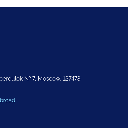
pereulok № 7, Moscow, 127473
Abroad