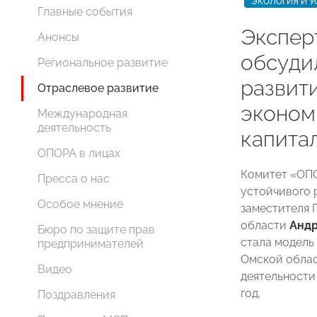
ЭКОЛОГИЯ И У
Главные события
Экспе
Анонсы
обсуди
Региональное развитие
развит
Отраслевое развитие
эконом
Международная
деятельность
капита
ОПОРА в лицах
Комитет «ОП
Пресса о нас
устойчивого 
Особое мнение
заместителя 
области
Анд
Бюро по защите прав
стала модель
предпринимателей
Омской облас
Видео
деятельности
год.
Поздравления