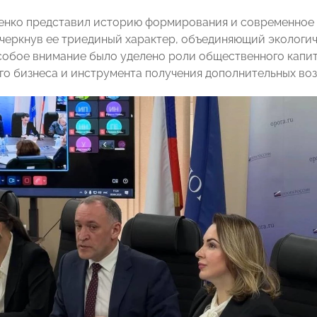
нко представил историю формирования и современное 
дчеркнув ее триединый характер, объединяющий экологи
собое внимание было уделено роли общественного капи
го бизнеса и инструмента получения дополнительных во