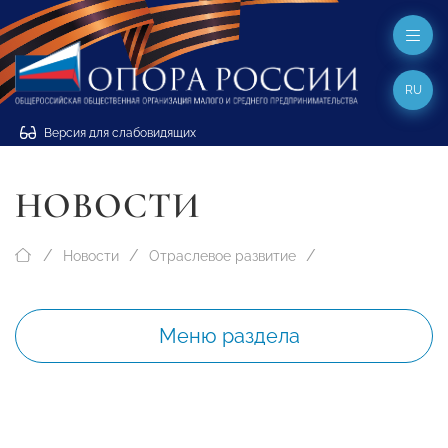
RU
Версия для слабовидящих
НОВОСТИ
Новости
Отраслевое развитие
Меню раздела