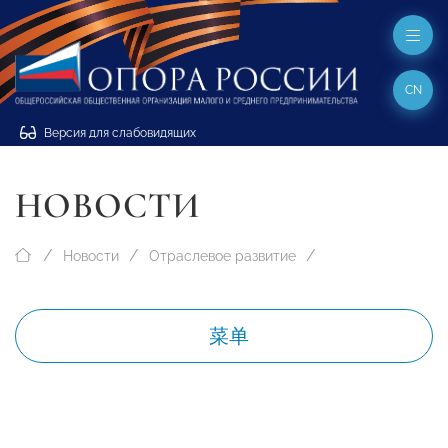
CN
Версия для слабовидящих
НОВОСТИ
Новости
Отраслевое развитие
菜单