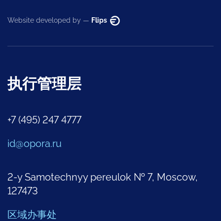
Website developed by —
Flips
执行管理层
+7 (495) 247 4777
id@opora.ru
2-y Samotechnyy pereulok № 7, Moscow,
127473
区域办事处