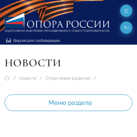
RU
Версия для слабовидящих
НОВОСТИ
Новости
Отраслевое развитие
Меню раздела