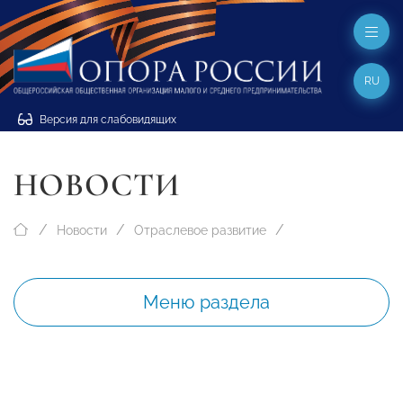
RU
Версия для слабовидящих
НОВОСТИ
Новости
Отраслевое развитие
Меню раздела