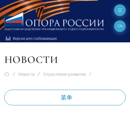
CN
Версия для слабовидящих
НОВОСТИ
Новости
Отраслевое развитие
菜单