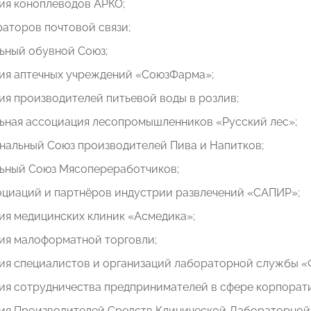
ия коноплеводов АРКО;
аторов почтовой связи;
ьный обувной Союз;
ия аптечных учреждений «СоюзФарма»;
я производителей питьевой воды в розлив;
ьная ассоциация лесопромышленников «Русский лес»;
нальный Союз производителей Пива и Напитков;
ьный Союз Мясопереработчиков;
оциаций и партнёров индустрии развлечений
«САПИР»;
ия медицинских клиник «Асмедика»;
ия малоформатной торговли;
ия специалистов и организаций лабораторной службы «
ия сотрудничества предпринимателей в сфере корпорати
ия Производителей Средств Клинической Лабораторной