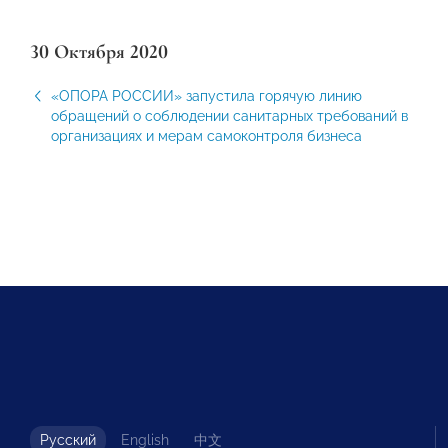
30 Октября 2020
«ОПОРА РОССИИ» запустила горячую линию
обращений о соблюдении санитарных требований в
организациях и мерам самоконтроля бизнеса
Русский
English
中文