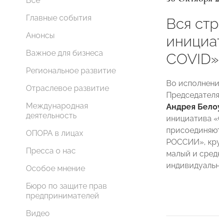
Все
Главные события
Вся ст
Анонсы
инициа
Важное для бизнеса
COVID»
Региональное развитие
Во исполнени
Отраслевое развитие
Председателя
Международная
Андрея Бело
деятельность
инициатива 
присоединяю
ОПОРА в лицах
РОССИИ», кру
Пресса о нас
малый и сред
индивидуальн
Особое мнение
Бюро по защите прав
предпринимателей
Видео