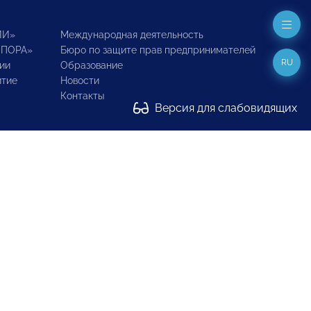
ИИ»
Международная деятельность
ОПОРА»
Бюро по защите прав предпринимателей
RU
ии
Образование
итие
Новости
Контакты
Версия для слабовидящих