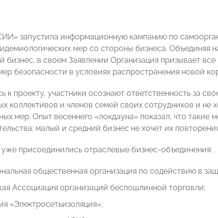
ИИ» запустила информационную кампанию по самоорган
идемиологических мер со стороны бизнеса. Объединяя н
й бизнес, в своем Заявлении Организация призывает вс
ер безопасности в условиях распространения новой ко
 к проекту, участники осознают ответственность за свое
ых коллективов и членов семей своих сотрудников и не 
ных мер. Опыт весеннего «локдауна» показал, что такие 
ельства; малый и средний бизнес не хочет их повторения
 уже присоединились отраслевые бизнес-объединения:
альная общественная организация по содействию в защ
кая Ассоциация организаций беспошлинной торговли;
ия «Электросетьизоляция»;