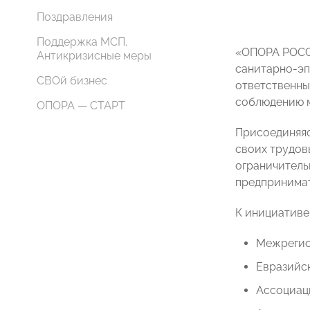
Поздравления
Поддержка МСП.
«ОПОРА РОСС
Антикризисные меры
санитарно-эп
СВОй бизнес
ответственны
соблюдению м
ОПОРА — СТАРТ
Присоединяясь
своих трудов
ограничитель
предпринимат
К инициативе
Межрегион
Евразийс
Ассоциац