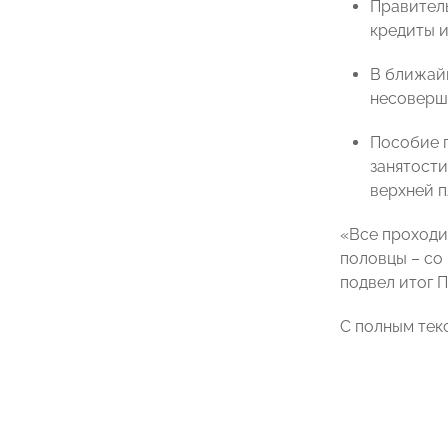
Правитель
кредиты и
В ближайш
несоверше
Пособие п
занятости
верхней п
«Все проходит
половцы – со
подвел итог П
С полным тек