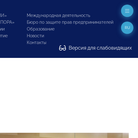
ИИ»
Международная деятельность
ОПОРА»
Бюро по защите прав предпринимателей
RU
ии
Образование
итие
Новости
Контакты
Версия для слабовидящих