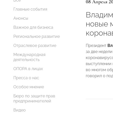
Все
08 Апреля 2
Главные события
Владим
Анонсы
новые 
Важное для бизнеса
корона
Региональное развитие
Президент
Вл
Отраслевое развитие
за две недел
Международная
коронавирусо
деятельность
выступлении 
ОПОРА в лицах
во многом обр
говорил о по
Пресса о нас
Особое мнение
Бюро по защите прав
предпринимателей
Видео