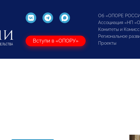
Об «ОПОРЕ РОСС
Ассоциация «НП «
Комитеты и Комисс
Региональное разв
Вступи в «ОПОРУ»
Проекты