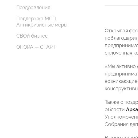
Поздравления
Поддержка МСП.
Антикризисные меры
Открывая фес
СВОй бизнес
поблагодарил
предпринимат
ОПОРА — СТАРТ
сплоченная к
«Мы активно 
предпринимат
возникающие 
конструктивн
Также с позд
области
Арк
Уполномочен
Собрания деп
В спортивной