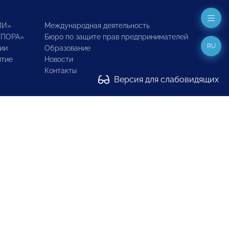
ИИ»
Международная деятельность
ОПОРА»
Бюро по защите прав предпринимателей
RU
ии
Образование
итие
Новости
Контакты
Версия для слабовидящих