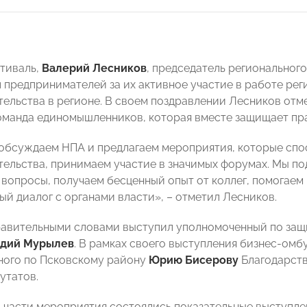
тиваль,
Валерий Лесников
, председатель регионально
 предпринимателей за их активное участие в работе рег
ельства в регионе. В своем поздравлении Лесников отмет
оманда единомышленников, которая вместе защищает пра
обсуждаем НПА и предлагаем мероприятия, которые спо
ельства, принимаем участие в значимых форумах. Мы по
вопросы, получаем бесценный опыт от коллег, помогаем
ый диалог с органами власти», – отметил Лесников.
равительными словами выступил уполномоченный по защ
адий Мурылев
. В рамках своего выступления бизнес-ом
ного по Псковскому району
Юрию Бисерову
Благодарств
утатов.
 части мероприятия состоялись показательные выступле