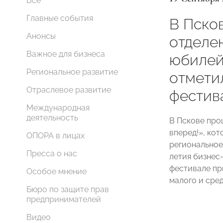
Все
Главные события
В Пско
Анонсы
отдел
Важное для бизнеса
юбилей
Региональное развитие
отмети
Отраслевое развитие
фестив
Международная
деятельность
В Пскове про
вперед!», ко
ОПОРА в лицах
региональное
Пресса о нас
летия бизнес
фестивале пр
Особое мнение
малого и сред
Бюро по защите прав
предпринимателей
Видео