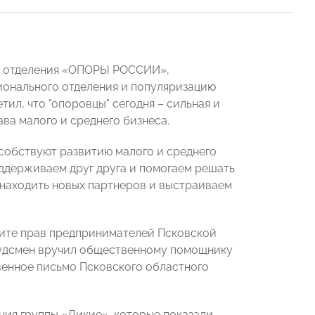
го отделения «ОПОРЫ РОССИИ»,
ионального отделения и популяризацию
ил, что "опоровцы" сегодня – сильная и
ва малого и среднего бизнеса.
собствуют развитию малого и среднего
ддерживаем друг друга и помогаем решать
 находить новых партнеров и выстраиваем
ите прав предпринимателей Псковской
будсмен вручил общественному помощнику
енное письмо Псковского областного
ния группы «Дикие», которые показали