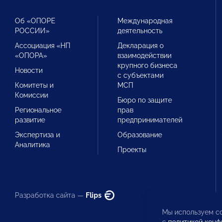
Об «ОПОРЕ
Международная
РОССИИ»
деятельность
Ассоциация «НП
Декларация о
«ОПОРА»
взаимодействии
крупного бизнеса
Новости
с субъектами
Комитеты и
МСП
Комиссии
Бюро по защите
Региональное
прав
развитие
предпринимателей
Экспертиза и
Образование
Аналитика
Проекты
Разработка сайта —
Flips
Мы используем co
с
политикой конф