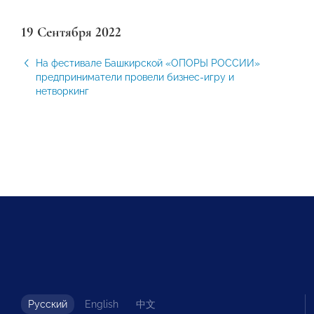
19 Сентября 2022
На фестивале Башкирской «ОПОРЫ РОССИИ»
предприниматели провели бизнес-игру и
нетворкинг
Русский
English
中文