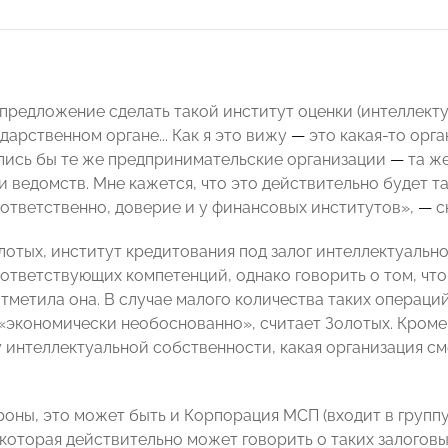
 предложение сделать такой институт оценки (интеллек
дарственном органе... Как я это вижу
—
это какая-то орг
лись бы те же предпринимательские организации
—
та же
 ведомств. Мне кажется, что это действительно будет та
соответственно, доверие и у финансовых институтов»,
—
с
лотых, институт кредитования под залог интеллектуаль
оответствующих компетенций, однако говорить о том, что
отметила она. В случае малого количества таких операц
«экономически необоснованно», считает Золотых. Кроме 
у интеллектуальной собственности, какая организация см
роны, это может быть и Корпорация МСП (входит в группу
которая действительно может говорить о таких залоговых