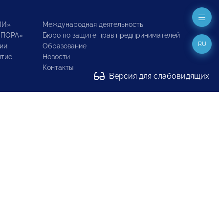
ИИ»
Международная деятельность
ОПОРА»
Бюро по защите прав предпринимателей
RU
ии
Образование
итие
Новости
Контакты
Версия для слабовидящих