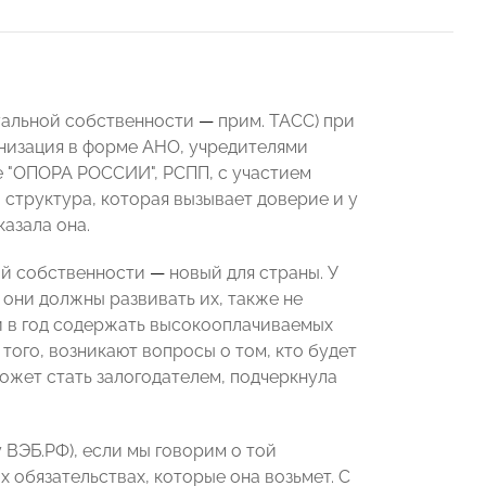
туальной собственности
—
прим. ТАСС) при
анизация в форме АНО, учредителями
 "ОПОРА РОССИИ", РСПП, с участием
 структура, которая вызывает доверие и у
казала она.
ной собственности
—
новый для страны. У
 они должны развивать их, также не
ий в год содержать высокооплачиваемых
того, возникают вопросы о том, кто будет
ожет стать залогодателем, подчеркнула
 ВЭБ.РФ), если мы говорим о той
 обязательствах, которые она возьмет. С