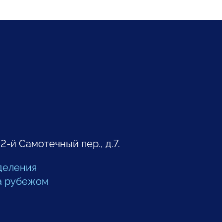
 2-й Самотечный пер., д.7.
деления
а рубежом