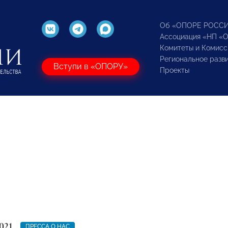
Об «ОПОРЕ РОСС
Ассоциация «НП «
Комитеты и Комисс
Региональное разв
Вступи в «ОПОРУ»
Проекты
021
ПРЕССА О НАС