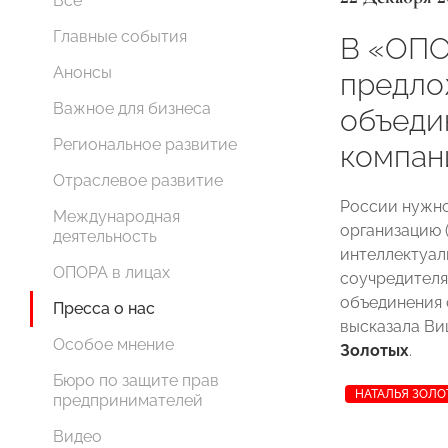
Все
Главные события
В «ОП
Анонсы
предло
Важное для бизнеса
объеди
Региональное развитие
компан
Отраслевое развитие
России нужно
Международная
организацию 
деятельность
интеллектуал
ОПОРА в лицах
соучредителя
объединения 
Пресса о нас
высказала В
Особое мнение
Золотых
.
Бюро по защите прав
НАТАЛЬЯ ЗОЛО
предпринимателей
Видео