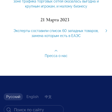
зоне трафика торговых сетей оказалась выгодна и
крупным игрокам, и малому бизнесу
21 Марта 2023
Эксперты составили список 60 западных товаров,
замена которым есть в ЕАЭС
Пресса о нас
Русский
English
中文