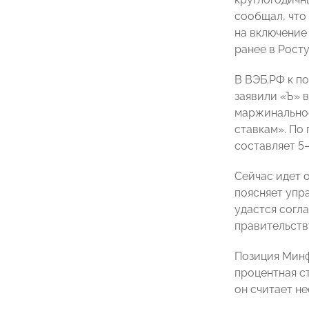
сообщал, что
на включение 
ранее в Рост
В ВЭБ.РФ к п
заявили «Ъ» 
маржинальнос
ставкам». По
составляет 5–
Сейчас идет 
поясняет упра
удастся согл
правительств
Позиция Минф
процентная с
он считает н