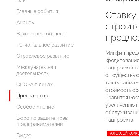
Все
Главные события
Ставку 
Анонсы
строит
Важное для бизнеса
предло
Региональное развитие
Минфин предл
Отраслевое развитие
кредитования
Международная
нацпроекта п
деятельность
от существую
таким займам
ОПОРА в лицах
стоимость сре
Пресса о нас
нравится Рос
увеличению п
Особое мнение
обслуживание
Бюро по защите прав
нацпроекта.
предпринимателей
АЛЕКСЕЙ КОЖ
Видео