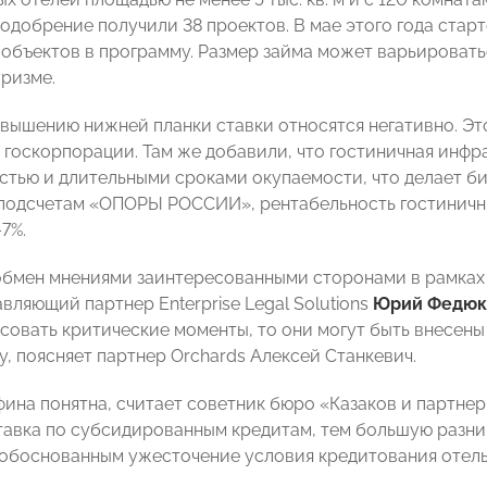
 одобрение получили 38 проектов. В мае этого года стар
объектов в программу. Размер займа может варьироваться
уризме.
овышению нижней планки ставки относятся негативно. Эт
в госкорпорации. Там же добавили, что гостиничная инф
тью и длительными сроками окупаемости, что делает б
 подсчетам «ОПОРЫ РОССИИ», рентабельность гостиничн
7%.
обмен мнениями заинтересованными сторонами в рамках
вляющий партнер Enterprise Legal Solutions
Юрий Федюк
асовать критические моменты, то они могут быть внесены
у, поясняет партнер Orchards Алексей Станкевич.
ина понятна, считает советник бюро «Казаков и партне
тавка по субсидированным кредитам, тем большую разниц
еобоснованным ужесточение условия кредитования отель