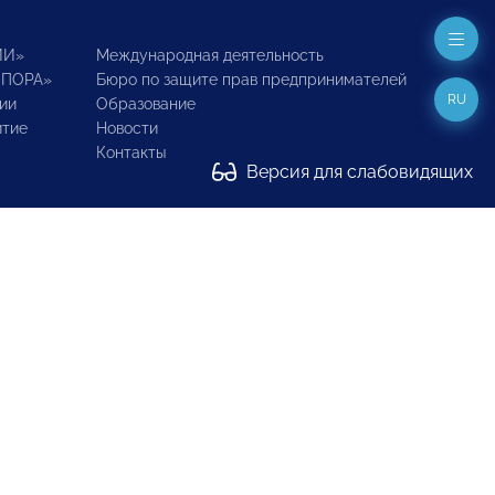
ИИ»
Международная деятельность
ОПОРА»
Бюро по защите прав предпринимателей
RU
ии
Образование
итие
Новости
Контакты
Версия для слабовидящих