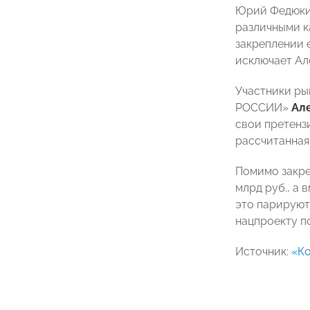
Юрий Федюкин
различными к
закреплении 
исключает Ал
Участники ры
РОССИИ»
Ал
свои претензи
рассчитанная 
Помимо закре
млрд руб., а 
это парируют
нацпроекту п
Источник:
«К