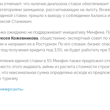
 отмечает, что наличие диапазона ставок обеспечивает 
атегориями заемщиков, рассчитывающих на льготу. Возм
единой ставки, пришло к выводу о соблюдении баланса 
ексей Станкевич.
нка ожидаемо не поддерживают инициативу Минфина. П
ексея Кожевникова
, общественно-экспертный совет по
и и направил их в Ростуризм. По его словам, бизнес опа
под получение кредита под 3,5%, не будет работать при 5
пления единой ставки в 5% Минфин также предложил от
вместо этого выдавать займы из расчета стоимости строи
, что максимальная сумма определена исходя из предло
о туризму.
оммерсантъ»