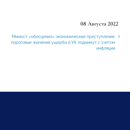
08 Августа 2022
Минюст «обесценил» экономические преступления:
пороговые значения ущерба в УК поднимут с учетом
инфляции