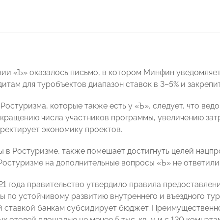
ии «Ъ» оказалось письмо, в котором Минфин уведомляет
итам для туробъектов диапазон ставок в 3–5% и закрепит
Ростуризма, которые также есть у «Ъ», следует, что ведо
окращению числа участников программы, увеличению зат
рректирует экономику проектов.
ы в Ростуризме, также помешает достигнуть целей нацпр
Ростуризме на дополнительные вопросы «Ъ» не ответили
21 года правительство утвердило правила предоставлени
ы по устойчивому развитию внутреннего и въездного тур
 ставкой банкам субсидирует бюджет. Преимущественно
х отелей площадью не менее 5 тыс. кв. м и с 120 комнат